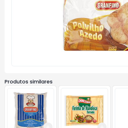
Produtos similares
Add
Add
+
3
+
5
+
10
+
3
+
5
+