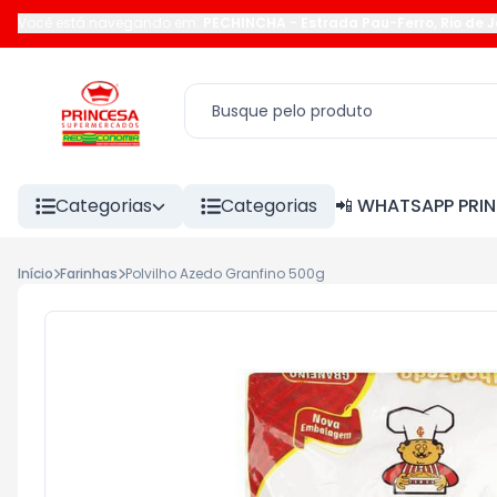
Você está navegando em:
PECHINCHA
-
Estrada Pau-Ferro
,
Rio de 
Categorias
Categorias
📲 WHATSAPP PRI
Início
Farinhas
Polvilho Azedo Granfino 500g