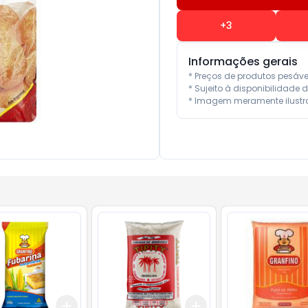
+
3
Informações gerais
* Preços de produtos pesáv
* Sujeito à disponibilidade d
* Imagem meramente ilustra
Add
Add
10
+
3
+
5
+
10
+
3
+
5
+
10