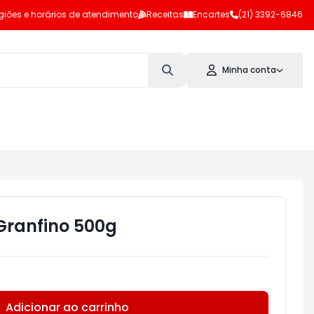
giões e horários de atendimento
Receitas
Encartes
(21) 3392-6846
Minha conta
 Granfino 500g
Adicionar ao carrinho
Subtotal:
R$ 0,00