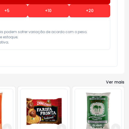
+
5
+
10
+
20
eis podem sofrer variação de acordo com o peso;

e estoque;

tiva;
Ver mais
Add
Add
Add
+
3
+
5
+
10
+
3
+
5
+
10
+
3