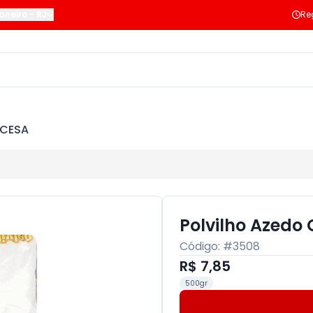
Janeiro
-
RJ
Re
NCESA
Polvilho Azedo
Código: #
3508
R$ 7,85
500gr