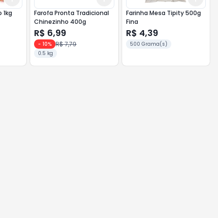
fino 1kg
Farofa Pronta Tradicional
Farinha Mesa Tipity 500g
Chinezinho 400g
Fina
R$ 6,99
R$ 4,39
R$ 7,79
-
10
%
500 Grama(s)
0.5 kg