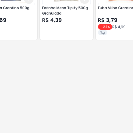
Fubarina Granfino 500g
Farinha Mesa Tipity 500g
Fuba Milho Gran
Granulada
,69
R$ 4,39
R$ 3,79
R$ 4,99
-
24
%
1kg