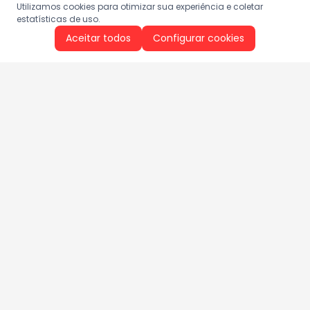
Utilizamos cookies para otimizar sua experiência e coletar
estatísticas de uso.
Aceitar todos
Configurar cookies
Aproveite as nossas promoções!
Cadastre seu e-mail e receba ofertas exclusivas.
QUERO RECEBER