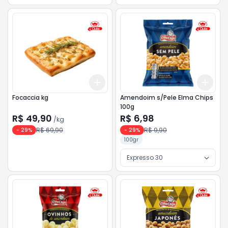
Add
Add
+
0.3
kg
+
0.5
kg
+
3
Focaccia kg
Amendoim s/Pele Elma Chips
100g
R$ 49,90
R$ 6,98
/
kg
R$ 69,90
R$ 9,90
-
29
%
-
29
%
100gr
Expresso 30