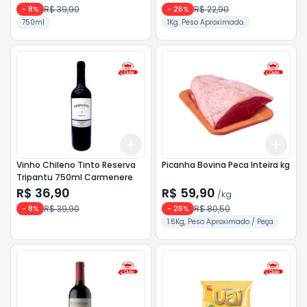
R$ 39,90
R$ 22,90
-
8
%
-
26
%
750ml
1Kg. Peso Aproximado.
Add
Add
+
3
+
5
+
10
+
4.
Vinho Chileno Tinto Reserva
Picanha Bovina Peca Inteira kg
Tripantu 750ml Carmenere
R$ 36,90
R$ 59,90
/
kg
R$ 39,90
R$ 80,50
-
8
%
-
26
%
1.6Kg, Peso Aproximado / Peça