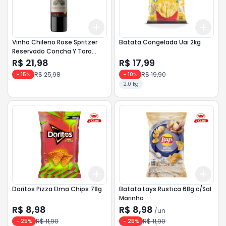
Add
Add
+
3
+
5
+
10
+
3
Vinho Chileno Rose Spritzer
Batata Congelada Uai 2kg
Reservado Concha Y Toro
750ml
R$ 21,98
R$ 17,99
R$ 25,98
R$ 19,90
-
15
%
-
10
%
2.0 kg
Add
Add
+
3
+
5
+
10
+
3
Doritos Pizza Elma Chips 78g
Batata Lays Rustica 68g c/Sal
Marinho
R$ 8,98
R$ 8,98
/
un
R$ 11,90
R$ 11,90
-
25
%
-
25
%