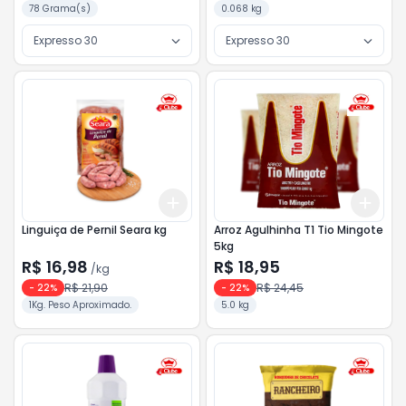
78 Grama(s)
0.068 kg
Expresso 30
Expresso 30
Add
Add
+
3
kg
+
5
kg
+
3
Linguiça de Pernil Seara kg
Arroz Agulhinha T1 Tio Mingote
5kg
R$ 16,98
R$ 18,95
/
kg
R$ 21,90
R$ 24,45
-
22
%
-
22
%
1Kg. Peso Aproximado.
5.0 kg