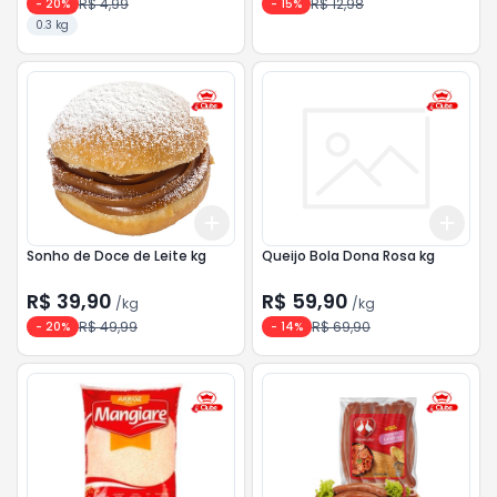
R$ 4,99
R$ 12,98
-
20
%
-
15
%
0.3 kg
Add
Add
+
0.3
kg
+
0.5
kg
+
0.
Sonho de Doce de Leite kg
Queijo Bola Dona Rosa kg
R$ 39,90
R$ 59,90
/
kg
/
kg
R$ 49,99
R$ 69,90
-
20
%
-
14
%