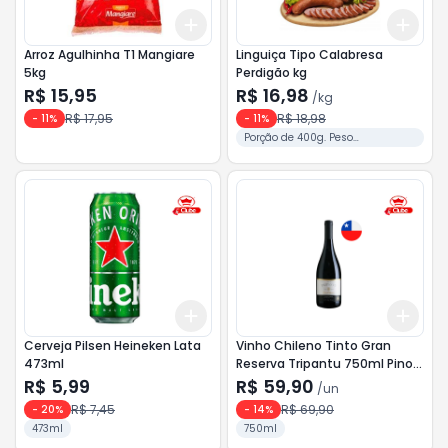
Add
Add
+
3
+
5
+
10
+
1.2
Arroz Agulhinha T1 Mangiare
Linguiça Tipo Calabresa
5kg
Perdigão kg
R$ 15,95
R$ 16,98
/
kg
R$ 17,95
R$ 18,98
-
11
%
-
11
%
Porção de 400g. Peso
Aproximado.
Add
Add
+
3
+
5
+
10
+
3
Cerveja Pilsen Heineken Lata
Vinho Chileno Tinto Gran
473ml
Reserva Tripantu 750ml Pinot
Noir
R$ 5,99
R$ 59,90
/
un
R$ 7,45
R$ 69,90
-
20
%
-
14
%
473ml
750ml