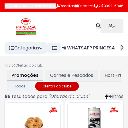
PECHINCHA
-
Estrada Pau-Ferro
Receitas
,
Rio de Janeiro
Encartes
-
RJ
(21) 3392-6846
Categorias
📲 WHATSAPP PRINCESA
Início
Ofertas do clube
Promoções
Carnes e Pescados
HortiFruti
Todos
Ofertas do clube
95
resultados para
"
Ofertas do clube
"
Filtros