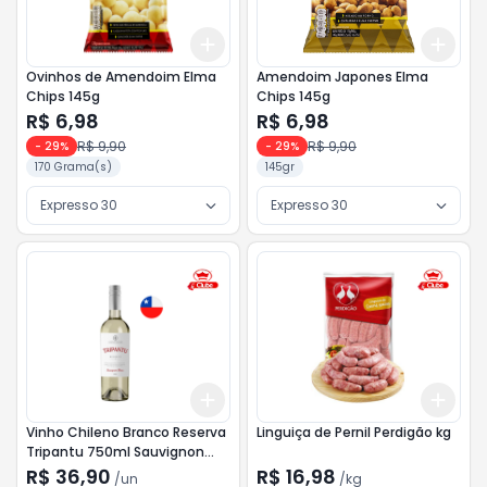
Add
Add
+
3
+
5
+
10
+
3
Ovinhos de Amendoim Elma
Amendoim Japones Elma
Chips 145g
Chips 145g
R$ 6,98
R$ 6,98
R$ 9,90
R$ 9,90
-
29
%
-
29
%
170 Grama(s)
145gr
Expresso 30
Expresso 30
Add
Add
+
3
+
5
+
10
+
3
Vinho Chileno Branco Reserva
Linguiça de Pernil Perdigão kg
Tripantu 750ml Sauvignon
Blanc
R$ 36,90
R$ 16,98
/
un
/
kg