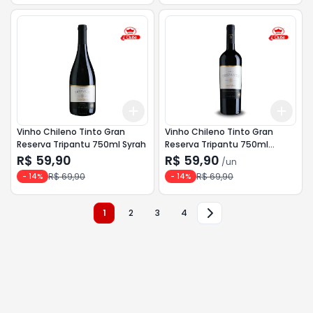
Add
Add
+
3
+
5
+
10
+
3
Vinho Chileno Tinto Gran
Vinho Chileno Tinto Gran
Reserva Tripantu 750ml Syrah
Reserva Tripantu 750ml
Cabernet Sauvignon
R$ 59,90
R$ 59,90
/
un
R$ 69,90
R$ 69,90
-
14
%
-
14
%
1
2
3
4