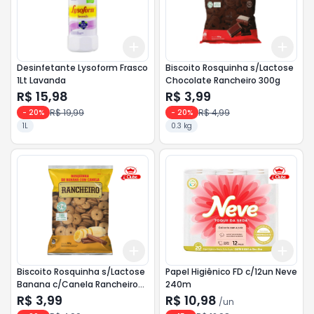
Add
Add
+
3
+
5
+
10
+
3
Desinfetante Lysoform Frasco
Biscoito Rosquinha s/Lactose
1Lt Lavanda
Chocolate Rancheiro 300g
R$ 15,98
R$ 3,99
R$ 19,99
R$ 4,99
-
20
%
-
20
%
1L
0.3 kg
Add
Add
+
3
+
5
+
10
+
3
Biscoito Rosquinha s/Lactose
Papel Higiênico FD c/12un Neve
Banana c/Canela Rancheiro
240m
300g
R$ 3,99
R$ 10,98
/
un