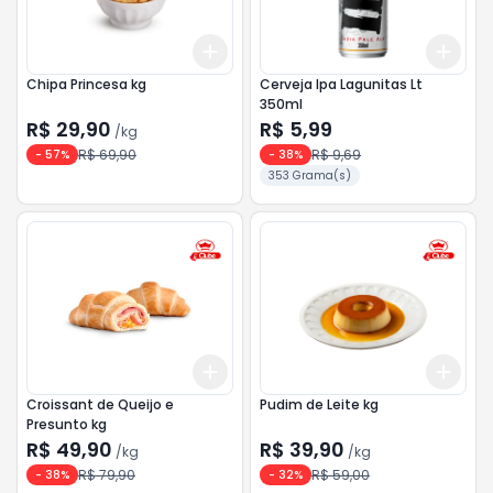
Add
Add
+
0.6
kg
+
1
kg
+
3
Chipa Princesa kg
Cerveja Ipa Lagunitas Lt
350ml
R$ 29,90
R$ 5,99
/
kg
R$ 69,90
R$ 9,69
-
57
%
-
38
%
353 Grama(s)
Add
Add
+
0.6
kg
+
1
kg
+
0.
Croissant de Queijo e
Pudim de Leite kg
Presunto kg
R$ 49,90
R$ 39,90
/
kg
/
kg
R$ 79,90
R$ 59,00
-
38
%
-
32
%