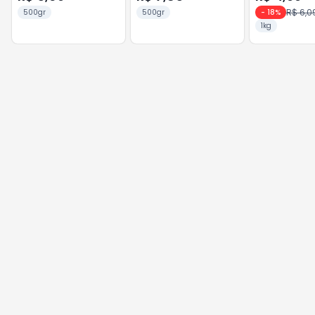
R$ 6,0
500gr
500gr
-
18
%
1kg