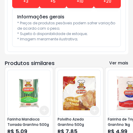
+
3
+
5
+
10
+
20
Informações gerais
* Preços de produtos pesáveis podem sofrer variação 
de acordo com o peso;

* Sujeito à disponibilidade de estoque;

* Imagem meramente ilustrativa;
Produtos similares
Ver mais
Add
Add
+
3
+
5
+
10
+
3
+
5
+
10
Farinha Mandioca
Polvilho Azedo
Farinha de Tr
Torrada Granfino 500g
Granfino 500g
Granfino 1kg
R$ 5,09
R$ 7,85
R$ 4,99