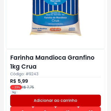
Farinha Mandioca Granfino
1kg Crua
Código: #
9243
R$ 5,99
R$ 7,75
-
23
%
1kg
Adicionar ao carrinho
Subtotal:
R$ 0