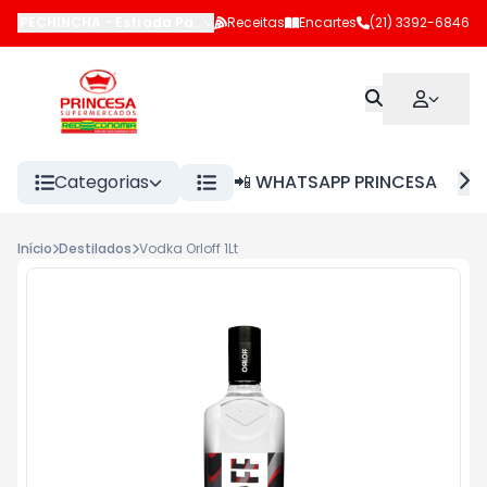
PECHINCHA
-
Estrada Pau-Ferro
Receitas
,
Rio de Janeiro
Encartes
-
RJ
(21) 3392-6846
Categorias
📲 WHATSAPP PRINCESA
Início
Destilados
Vodka Orloff 1Lt