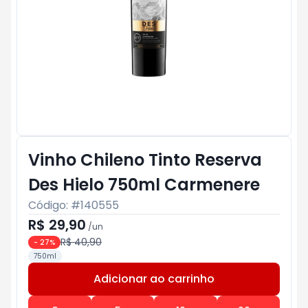
Vinho Chileno Tinto Reserva
Des Hielo 750ml Carmenere
Código: #
140555
R$ 29,90
/
un
R$ 40,90
-
27
%
750ml
Adicionar ao carrinho
Subtotal:
R$ 0