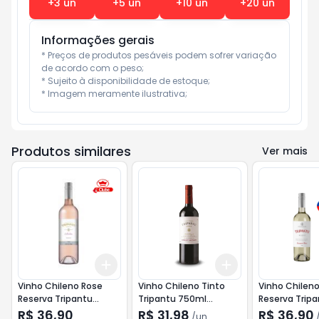
+
3
un
+
5
un
+
10
un
+
20
un
Informações gerais
* Preços de produtos pesáveis podem sofrer variação 
de acordo com o peso;

* Sujeito à disponibilidade de estoque;

* Imagem meramente ilustrativa;
Produtos similares
Ver mais
Add
Add
+
3
+
5
+
10
+
3
+
5
+
10
Vinho Chileno Rose
Vinho Chileno Tinto
Vinho Chilen
Reserva Tripantu
Tripantu 750ml
Reserva Tripa
750ml Syrah/Cabernet
Cabernet Sauvignon
750ml Sauvi
R$ 36,90
R$ 31,98
R$ 36,90
/
un