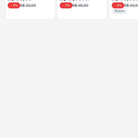
Sauvignon
Blanc
R$ 39,90
R$ 35,90
R$ 39,
-
8
%
-
11
%
-
8
%
750ml