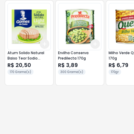
Add
Add
+
3
+
5
+
10
+
3
+
5
+
10
Atum Solido Natural
Ervilha Conserva
Milho Verde Q
Baixo Teor Sodio
Predilecta 170g
170g
Gomes da Costa 170g
R$ 20,50
R$ 3,89
R$ 6,79
170 Grama(s)
300 Grama(s)
170gr