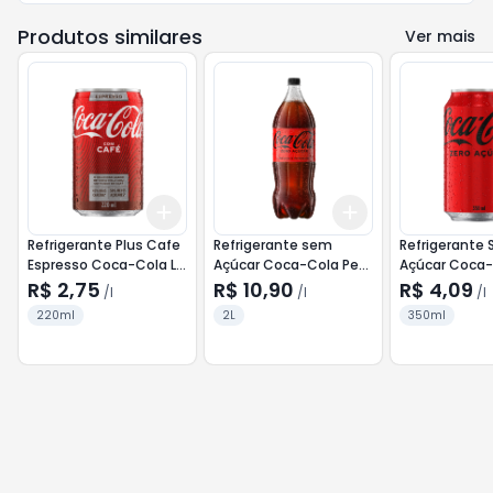
Produtos similares
Ver mais
Add
Add
+
3
l
+
5
l
+
3
l
+
5
l
Refrigerante Plus Cafe
Refrigerante sem
Refrigerante
Espresso Coca-Cola Lt
Açúcar Coca-Cola Pet
Açúcar Coca-
220ml
2Lt
350ml
R$ 2,75
R$ 10,90
R$ 4,09
/
l
/
l
/
l
220ml
2L
350ml