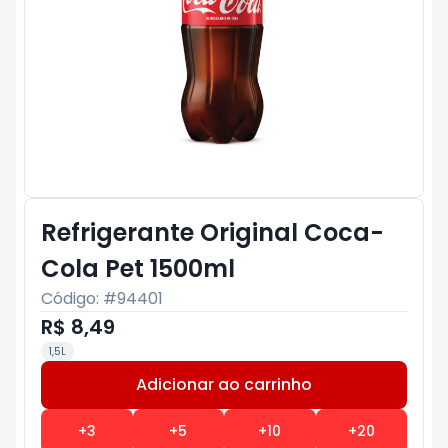
Refrigerante Original Coca-
Cola Pet 1500ml
Código: #
94401
R$ 8,49
1,5L
Adicionar ao carrinho
Subtotal:
R$ 0
+
3
+
5
+
10
+
20