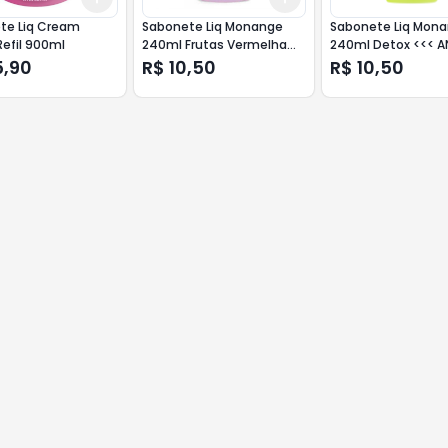
te Liq Cream
Sabonete Liq Monange
Sabonete Liq Mon
Refil 900ml
240ml Frutas Vermelha
240ml Detox <<< A
<<< ANALISE >>>
>>>
5,90
R$ 10,50
R$ 10,50