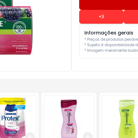
+
3
Informações gerais
* Preços de produtos pesáv
* Sujeito à disponibilidade d
* Imagem meramente ilustra
Add
Add
10
+
3
+
5
+
10
+
3
+
5
+
10