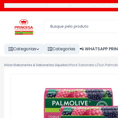
Você está navegando em:
PECHINCHA
-
Estrada Pau-Ferro
,
Rio de 
Categorias
Categorias
📲 WHATSAPP PRI
Início
Sabonetes & Sabonetes Líquidos
Pack Sabonete c/3un Palmol