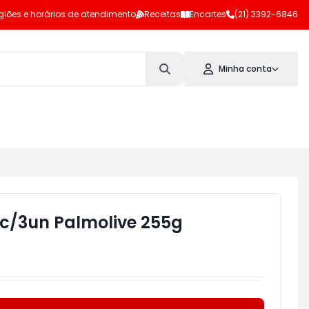
giões e horários de atendimento
Receitas
Encartes
(21) 3392-6846
Minha conta
c/3un Palmolive 255g