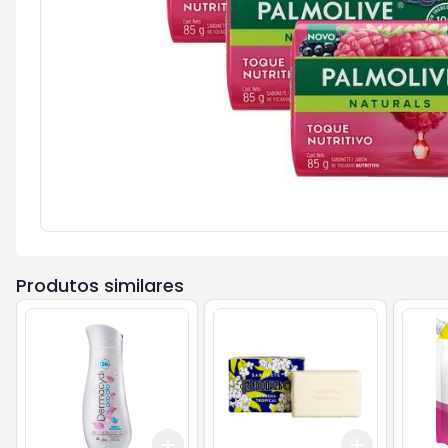
Produtos similares
Add
Add
+
3
+
5
+
10
+
3
+
5
+