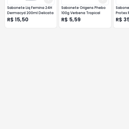
Sabonete Liq Femina 24H
Sabonete Origens Phebo
Sabone
Dermacyd 200ml Delicata
100g Verbena Tropical
Protex 
R$ 15,50
R$ 5,59
R$ 3