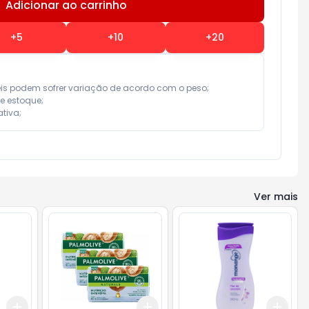
Adicionar ao carrinho
Subtotal:
R$ 0,00
+
5
+
10
+
20
eis podem sofrer variação de acordo com o peso;

e estoque;

tiva;
Ver mais
Add
Add
Add
+
3
+
5
+
10
+
3
+
5
+
10
+
3