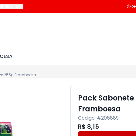
Janeiro
-
RJ
Re
NCESA
ive 255g Framboesa
Pack Sabonete 
Framboesa
Código: #
206889
R$ 8,15