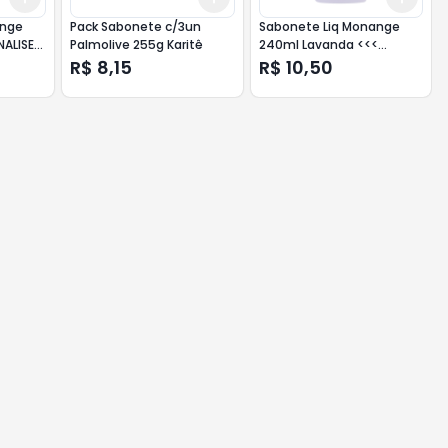
ange
Pack Sabonete c/3un
Sabonete Liq Monange
NALISE
Palmolive 255g Karitê
240ml Lavanda <<<
ANALISE >>>
R$ 8,15
R$ 10,50