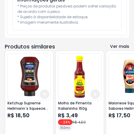
* Preços de produtos pesáveis podem sofrer variação 
de acordo com o peso;

* Sujeito à disponibilidade de estoque;

* Imagem meramente ilustrativa;
Produtos similares
Ver mais
Add
Add
+
3
+
5
+
10
+
3
+
5
+
10
Ketchup Supreme
Molho de Pimenta
Maionese Sq
Hellmann´s Squeeze
Italianinho 150g
Sabores Hell
390g
335g Bacon E
R$ 18,50
R$ 3,49
R$ 17,50
Limitada
R$ 4,59
-
24
%
150ml