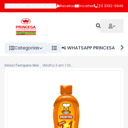
PECHINCHA
-
Estrada Pau-Ferro
Receitas
,
Rio de Janeiro
Encartes
-
RJ
(21) 3392-6846
Categorias
📲 WHATSAPP PRINCESA
Início
Tempero Molhos/Caldos
Molho 3 em 1 Granfino 310g