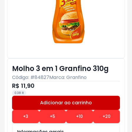
Molho 3 em 1 Granfino 310g
Código: #
84827
Marca:
Granfino
R$ 11,90
0.38 lt
Adicionar ao carrinho
Subtotal:
R$ 0
+
3
+
5
+
10
+
20
Informações gerais