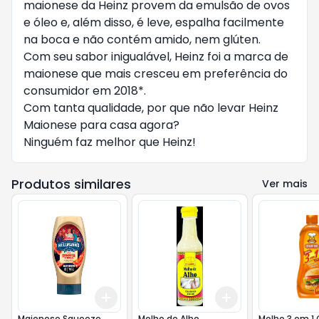
maionese da Heinz provem da emulsão de ovos
e óleo e, além disso, é leve, espalha facilmente
na boca e não contém amido, nem glúten.
Com seu sabor inigualável, Heinz foi a marca de
maionese que mais cresceu em preferência do
consumidor em 2018*.
Com tanta qualidade, por que não levar Heinz
Maionese para casa agora?
Ninguém faz melhor que Heinz!
Produtos similares
Ver mais
Add
Add
+
3
+
5
+
10
+
3
+
5
+
10
Maionese Squeeze
Molho de Alho
Molho 3 em 1 