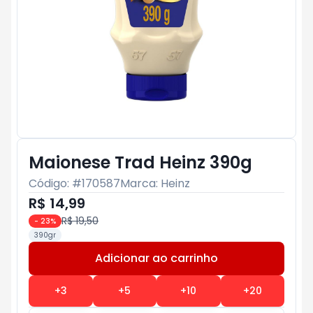
Maionese Trad Heinz 390g
Código: #
170587
Marca:
Heinz
R$ 14,99
R$ 19,50
-
23
%
390gr
Adicionar ao carrinho
Subtotal:
R$ 0
+
3
+
5
+
10
+
20