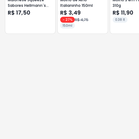
Sabores Hellmann´s
Italianinho 150ml
310g
335g Bacon Edição
R$ 17,50
R$ 3,49
R$ 11,90
Limitada
R$ 4,75
-
27
%
0.38 lt
150ml