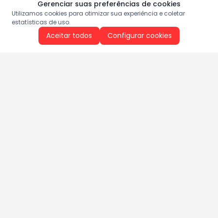
Gerenciar suas preferências de cookies
Utilizamos cookies para otimizar sua experiência e coletar
estatísticas de uso.
Aceitar todos
Configurar cookies
Aproveite as nossas promoções!
Cadastre seu e-mail e receba ofertas exclusivas.
QUERO RECEBER