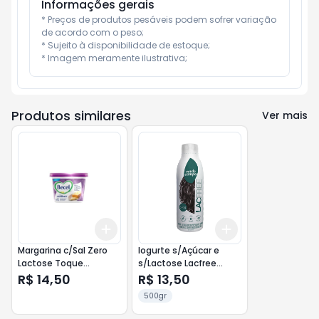
Informações gerais
* Preços de produtos pesáveis podem sofrer variação 
de acordo com o peso;

* Sujeito à disponibilidade de estoque;

* Imagem meramente ilustrativa;
Produtos similares
Ver mais
Add
Add
+
3
+
5
+
10
+
3
+
5
+
10
Margarina c/Sal Zero
Iogurte s/Açúcar e
Lactose Toque
s/Lactose Lacfree
Goumet Becel pote
500g Ameixa
R$ 14,50
R$ 13,50
500g <<< INATIVO >>>
500gr