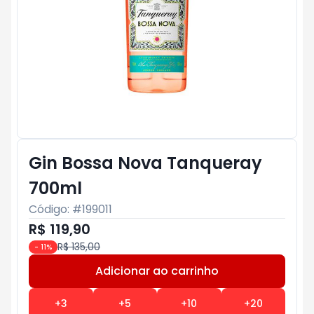
Gin Bossa Nova Tanqueray
700ml
Código: #
199011
R$ 119,90
R$ 135,00
-
11
%
Adicionar ao carrinho
Subtotal:
R$ 0
+
3
+
5
+
10
+
20