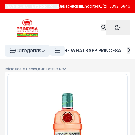
PECHINCHA
-
Estrada Pau-Ferro
Receitas
,
Rio de Janeiro
Encartes
-
RJ
(21) 3392-6846
Categorias
📲 WHATSAPP PRINCESA
Início
Ice e Drinks
Gin Bossa Nova Tanqueray 700ml