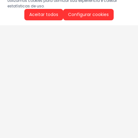
Utilizamos cookies para otimizar sua experiência e coletar
estatísticas de uso.
Aceitar todos
Configurar cookies
Aproveite as nossas promoções!
Cadastre seu e-mail e receba ofertas exclusivas.
QUERO RECEBER