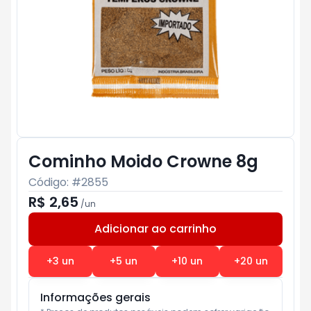
Cominho Moido Crowne 8g
Código: #
2855
R$ 2,65
/
un
Adicionar ao carrinho
Subtotal:
R$ 0
+
3
un
+
5
un
+
10
un
+
20
un
Informações gerais