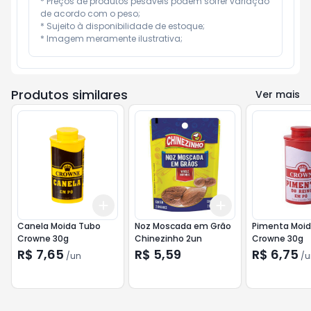
* Preços de produtos pesáveis podem sofrer variação 
de acordo com o peso;

* Sujeito à disponibilidade de estoque;

* Imagem meramente ilustrativa;
Produtos similares
Ver mais
Add
Add
+
3
+
5
+
10
+
3
+
5
+
10
Canela Moida Tubo
Noz Moscada em Grão
Pimenta Moid
Crowne 30g
Chinezinho 2un
Crowne 30g
R$ 7,65
R$ 5,59
R$ 6,75
/
un
/
u