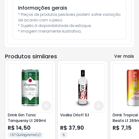
Informações gerais
* Preços de produtos pesáveis podem sofrer variação 
de acordo com o peso;

* Sujeito à disponibilidade de estoque;

* Imagem meramente ilustrativa;
Produtos similares
Ver mais
Add
Add
+
3
+
5
+
10
+
3
+
5
+
10
Drink Gin Tonic
Vodka Orloff 1Lt
Drink Tropical
Tanqueray Lt 269ml
Beats Lt 269
R$ 14,50
R$ 37,90
R$ 7,15
1.67 Quilograma(s)
1L