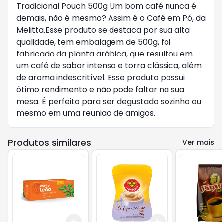
Tradicional Pouch 500g Um bom café nunca é
demais, não é mesmo? Assim é o Café em Pó, da
Melitta.Esse produto se destaca por sua alta
qualidade, tem embalagem de 500g, foi
fabricado da planta arábica, que resultou em
um café de sabor intenso e torra clássica, além
de aroma indescritível. Esse produto possui
ótimo rendimento e não pode faltar na sua
mesa. É perfeito para ser degustado sozinho ou
mesmo em uma reunião de amigos.
Produtos similares
Ver mais
Add
Add
+
3
+
5
+
10
+
3
+
5
+
10