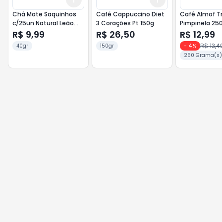
Chá Mate Saquinhos
Café Cappuccino Diet
Café Almof T
c/25un Natural Leão
3 Corações Pt 150g
Pimpinela 25
40g
R$ 9,99
R$ 26,50
R$ 12,99
R$ 13,4
40gr
150gr
-
4
%
250 Grama(s)