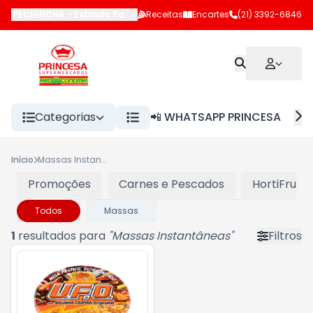
PECHINCHA
-
Estrada Pau-Ferro
Receitas
,
Rio de Janeiro
Encartes
-
RJ
(21) 3392-6846
Categorias
📲 WHATSAPP PRINCESA
Início
Massas Instantâneas
Promoções
Carnes e Pescados
HortiFruti
Todos
Massas
1
resultados para
"
Massas Instantâneas
"
Filtros