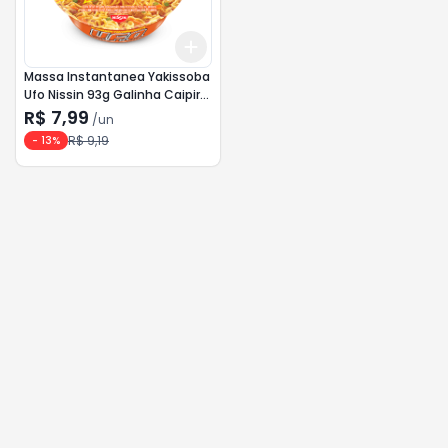
Add
+
3
+
5
+
10
Massa Instantanea Yakissoba
Ufo Nissin 93g Galinha Caipira
<<< ANALISE >>>
R$ 7,99
/
un
R$ 9,19
-
13
%