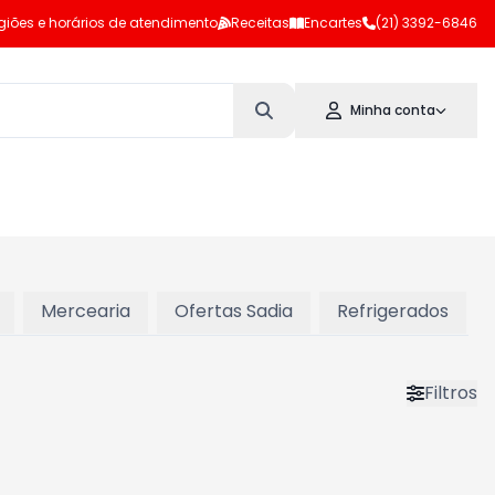
giões e horários de atendimento
Receitas
Encartes
(21) 3392-6846
Minha conta
Mercearia
Ofertas Sadia
Refrigerados
Filtros