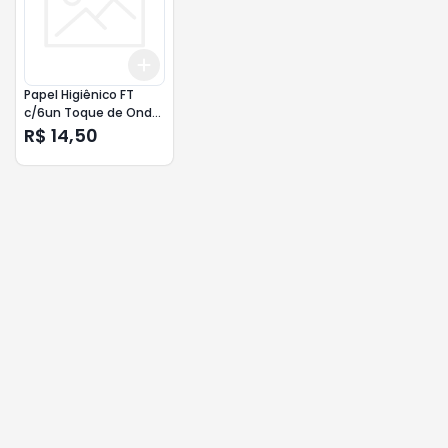
Add
+
3
+
5
+
10
Papel Higiênico FT
c/6un Toque de Onda
Neve 20m
R$ 14,50