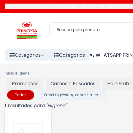
Você está navegando em:
PECHINCHA
-
Estrada Pau-Ferro
,
Rio de 
Categorias
Categorias
📲 WHATSAPP PRI
Início
Higiene
Promoções
Carnes e Pescados
HortiFruti
Todos
Papel Higiênico/Lenços Umed
1
resultados para
"
Higiene
"