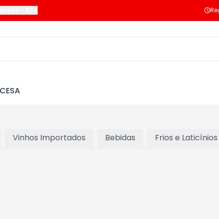
Janeiro
-
RJ
Re
NCESA
Vinhos Importados
Bebidas
Frios e Laticínios