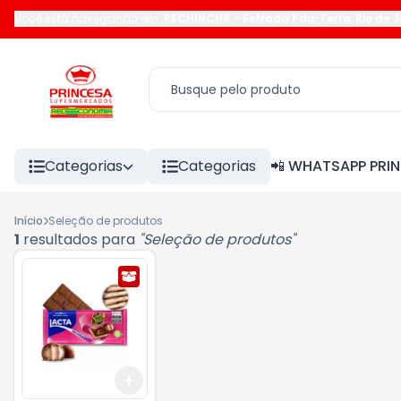
Você está navegando em:
PECHINCHA
-
Estrada Pau-Ferro
,
Rio de 
Categorias
Categorias
📲 WHATSAPP PRI
Início
Seleção de produtos
1
resultados para
"
Seleção de produtos
"
Add
+
3
+
5
+
10