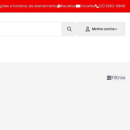
giões e horários de atendimento
Receitas
Encartes
(21) 3392-6846
Minha conta
Filtros