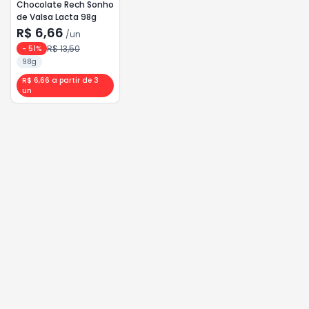
Chocolate Rech Sonho
de Valsa Lacta 98g
R$ 6,66
/
un
R$ 13,50
-
51
%
98g
R$ 6,66 a partir de 3
un