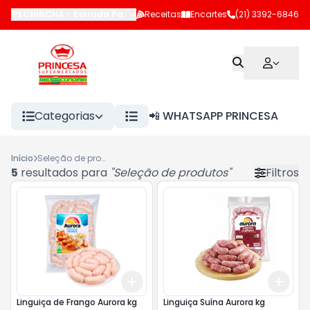
PECHINCHA
-
Estrada Pau-Ferro
Receitas
,
Rio de Janeiro
Encartes
-
RJ
(21) 3392-6846
Categorias
📲 WHATSAPP PRINCESA
Início
Seleção de produtos
5
resultados para
"
Seleção de produtos
"
Filtros
Add
Add
+
3
kg
+
5
kg
+
3
Linguiça de Frango Aurora kg
Linguiça Suína Aurora kg