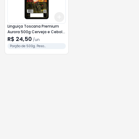
Add
+
3
+
5
+
10
Linguiça Toscana Premium
Aurora 500g Cerveja e Cebola
Caram
R$ 24,50
/
un
Porção de 500g. Peso
Aproximado