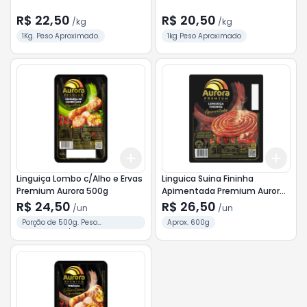
R$ 22,50
R$ 20,50
/
kg
/
kg
1Kg. Peso Aproximado.
1kg Peso Aproximado
Add
Add
+
3
+
5
+
10
+
3
Linguiça Lombo c/Alho e Ervas
Linguica Suina Fininha
Premium Aurora 500g
Apimentada Premium Aurora
600g
R$ 24,50
R$ 26,50
/
un
/
un
Porção de 500g. Peso
Aprox. 600g
Aproximado / unid.