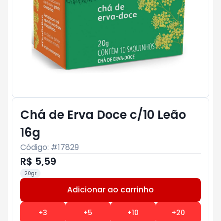
Chá de Erva Doce c/10 Leão
16g
Código: #
17829
R$ 5,59
20gr
Adicionar ao carrinho
Subtotal:
R$ 0
+
3
+
5
+
10
+
20