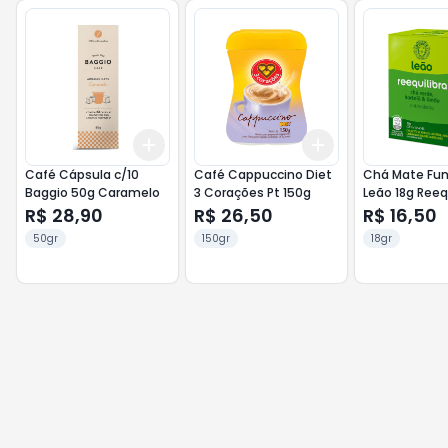
Add
Add
+
3
+
5
+
10
+
3
+
5
+
10
Café Cápsula c/10
Café Cappuccino Diet
Chá Mate Fun
Baggio 50g Caramelo
3 Corações Pt 150g
Leão 18g Reequ
R$ 28,90
R$ 26,50
R$ 16,50
50gr
150gr
18gr