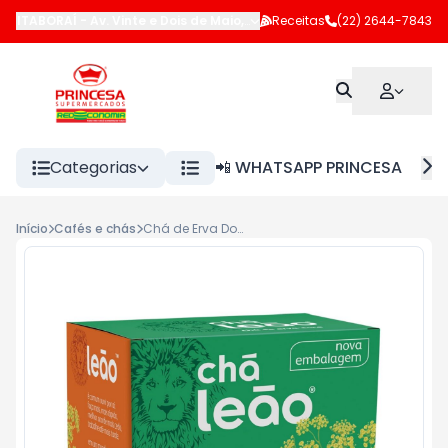
ITABORAÍ
-
Av. Vinte e Dois de Maio
,
Itaboraí
Receitas
-
RJ
(22) 2644-7843
Categorias
📲 WHATSAPP PRINCESA
Início
Cafés e chás
Chá de Erva Doce c/10 Leão 16g