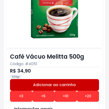
Café Vácuo Melitta 500g
Código: #
4051
R$ 34,90
500gr
Adicionar ao carrinho
Subtotal:
R$ 0
+
3
+
5
+
10
+
20
Informações gerais