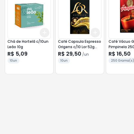
Add
Add
+
3
+
5
+
10
+
3
+
5
+
10
Chá de Hortelã c/10un
Café Capsula Espresso
Café Vácuo 
Leão 10g
Origens c/10 Lor 52g
Pimpinela 25
Guatemala
R$ 5,09
R$ 29,50
R$ 16,50
/
un
10un
10un
250 Grama(s)