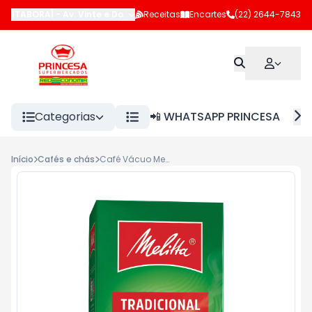
ITABORAÍ
-
Av. Vinte e Dois de Maio
Receitas
,
Itaboraí
Encartes
-
RJ
(22) 2644-7843
Categorias
📲 WHATSAPP PRINCESA
Início
Cafés e chás
Café Vácuo Melitta 500g