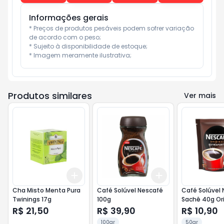
Informações gerais
* Preços de produtos pesáveis podem sofrer variação 
de acordo com o peso;

* Sujeito à disponibilidade de estoque;

* Imagem meramente ilustrativa;
Produtos similares
Ver mais
Add
Add
+
3
+
5
+
10
+
3
+
5
+
10
Cha Misto Menta Pura
Café Solúvel Nescafé
Café Solúvel Nescafé
Twinings 17g
100g
Sachê 40g Ori
Extra Forte
R$ 21,50
R$ 39,90
R$ 10,90
100gr
50gr