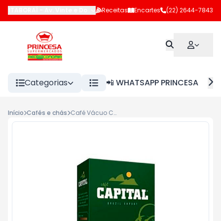
ITABORAÍ
-
Av. Vinte e Dois de Maio
Receitas
,
Itaboraí
Encartes
-
RJ
(22) 2644-7843
Categorias
📲 WHATSAPP PRINCESA
Início
Cafés e chás
Café Vácuo Capital 500g Extra Forte