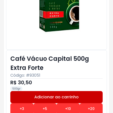
Café Vácuo Capital 500g
Extra Forte
Código: #
93051
R$ 30,50
500gr
Adicionar ao carrinho
Subtotal:
R$ 0
+
3
+
5
+
10
+
20