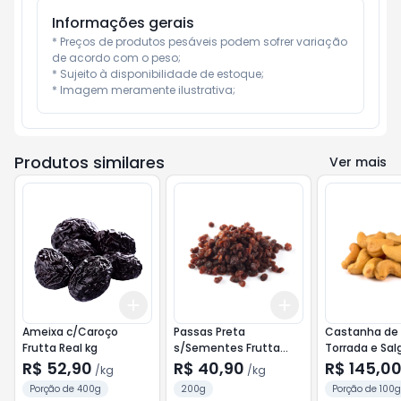
Informações gerais
* Preços de produtos pesáveis podem sofrer variação 
de acordo com o peso;

* Sujeito à disponibilidade de estoque;

* Imagem meramente ilustrativa;
Produtos similares
Ver mais
Add
Add
+
1.2
kg
+
2
kg
+
0.9
kg
+
1.5
kg
Ameixa c/Caroço
Passas Preta
Castanha de
Frutta Real kg
s/Sementes Frutta
Torrada e Sa
Real kg
Frutta Real kg
R$ 52,90
R$ 40,90
R$ 145,0
/
kg
/
kg
Porção de 400g
200g
Porção de 100g