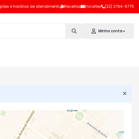
iões e horários de atendimento
Receitas
Encartes
(22) 2764-6775
Minha conta