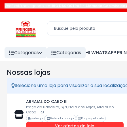
Você está navegando em:
RIO DAS OSTRAS
-
Alameda Casimiro de 
Categorias
Categorias
📲 WHATSAPP PRI
Nossas lojas
Selecione uma loja para visualizar a sua localizaç
ARRAIAL DO CABO III
Praça da Bandeira, S/N, Praia dos Anjos, Arraial do
Cabo - RJ
Entrega
Retirada na loja
Pague pelo site
Ver ofertas da loja