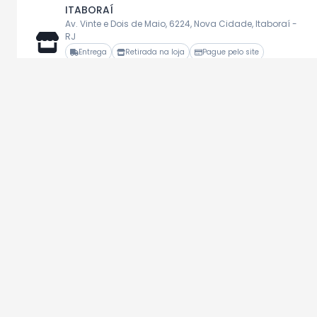
ITABORAÍ
Av. Vinte e Dois de Maio, 6224, Nova Cidade, Itaboraí -
RJ
Entrega
Retirada na loja
Pague pelo site
Ver ofertas da loja
RIO DAS OSTRAS
Alameda Casimiro de Abreu, 120, Centro, Rio das Ostras
- RJ
Entrega
Retirada na loja
Pague pelo site
Ver ofertas da loja
MARICÁ I
Rua Abreu Sodré, S/N, Centro, Maricá - RJ
Entrega
Retirada na loja
Pague pelo site
Ver ofertas da loja
CABO FRIO I