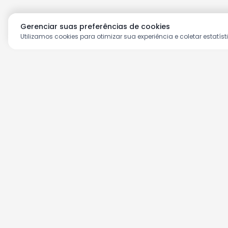
Entrega
Retirada na loja
Pague pelo site
Ver ofertas da loja
Gerenciar suas preferências de cookies
Utilizamos cookies para otimizar sua experiência e coletar estatíst
Aproveite as nossas prom
Cadastre seu e-mail e receba ofertas ex