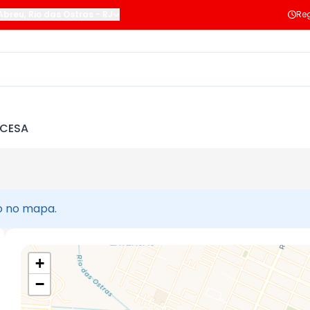
Abreu
,
Rio das Ostras
-
RJ
Reg
NCESA
ão no mapa.
+
−