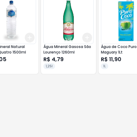
Add
Add
10
+
3
+
5
+
10
+
3
+
5
+
10
neral Natural
Água Mineral Gasosa São
Água de Coco Pur
Quatro 1500ml
Lourenço 1260ml
Maguary 1Lt
,05
R$ 4,79
R$ 11,90
1,25l
1L