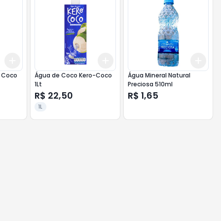
Add
Add
Add
+
3
+
5
+
10
+
3
+
5
+
10
+
3
o Coco
Água de Coco Kero-Coco
Água Mineral Natural
1Lt
Preciosa 510ml
R$ 22,50
R$ 1,65
1L