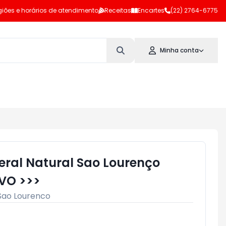
iões e horários de atendimento
Receitas
Encartes
(22) 2764-6775
Minha conta
ral Natural Sao Lourenço
IVO >>>
Sao Lourenco