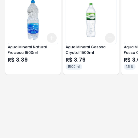
Add
Add
+
3
+
5
+
10
+
3
+
5
+
Água Mineral Natural
Água Mineral Gasosa
Água Mi
Preciosa 1500ml
Crystal 1500ml
Passa 
R$ 3,39
R$ 3,79
R$ 3
1500ml
1.5 lt