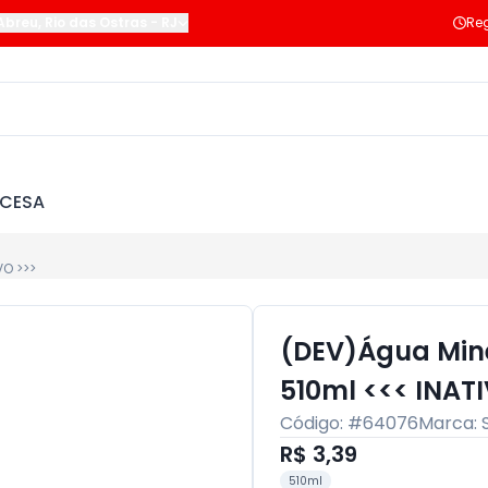
Abreu
,
Rio das Ostras
-
RJ
Reg
NCESA
VO >>>
(DEV)Água Mine
510ml <<< INAT
Código: #
64076
Marca:
R$ 3,39
510ml