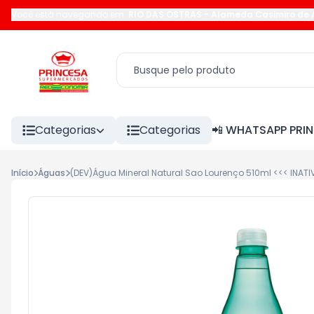
Você está navegando em:
RIO DAS OSTRAS
-
Alameda Casimiro de 
Categorias
Categorias
📲 WHATSAPP PRI
Início
Águas
(DEV)Água Mineral Natural Sao Lourenço 510ml <<< INATI