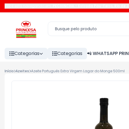
Você está navegando em:
PECHINCHA
-
Estrada Pau-Ferro
,
Rio de 
Categorias
Categorias
📲 WHATSAPP PRI
Início
Azeites
Azeite Português Extra Virgem Lagar do Monge 500ml