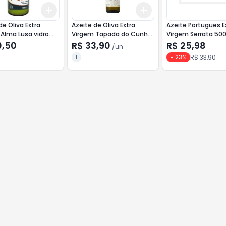
Add
Add
10
+
3
+
5
+
10
+
3
+
5
+
10
de Oliva Extra
Azeite de Oliva Extra
Azeite Portugues E
Alma Lusa vidro
Virgem Tapada do Cunha
Virgem Serrata 50
vidro 500ml <<< INATIVO
INATIVO >>>
0,50
R$ 33,90
R$ 25,98
/
un
>>>
R$ 33,90
1
-
23
%