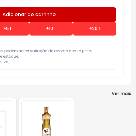
Adicionar ao carrinho
Subtotal:
R$ 0,00
+
5
l
+
10
l
+
20
l
eis podem sofrer variação de acordo com o peso;

e estoque;

tiva;
Ver mais