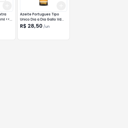
Add
Add
+
3
+
5
+
10
+
3
+
5
+
10
xtra
Azeite Portugues Tipo
0ml <<<
Unico Dia a Dia Gallo Vd
400ml
R$ 28,50
/
un