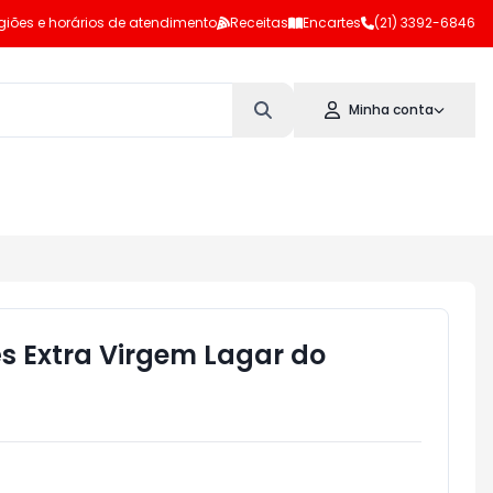
giões e horários de atendimento
Receitas
Encartes
(21) 3392-6846
Minha conta
ês Extra Virgem Lagar do