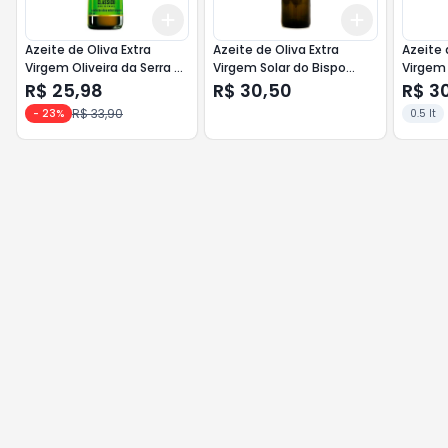
Add
Add
+
3
+
5
+
10
+
3
+
5
+
Azeite de Oliva Extra
Azeite de Oliva Extra
Azeite 
Virgem Oliveira da Serra vd
Virgem Solar do Bispo
Virgem 
500ml <<< INATIVO >>>
500ml <<< INATIVO >>>
500ml
R$ 25,98
R$ 30,50
R$ 3
R$ 33,90
-
23
%
0.5 lt