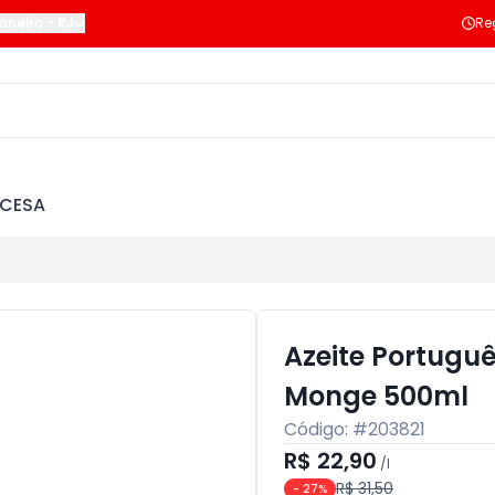
Janeiro
-
RJ
Re
NCESA
Azeite Portugu
Monge 500ml
Código: #
203821
R$ 22,90
/
l
R$ 31,50
-
27
%