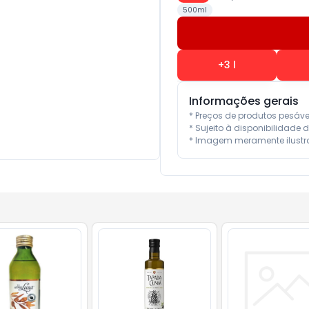
500ml
+
3
l
Informações gerais
* Preços de produtos pesáv
* Sujeito à disponibilidade d
* Imagem meramente ilustra