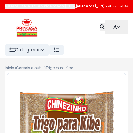
Niteroi
-
Av. Visc. do Rio Branco (LJ 102 e 183)
Receitas
,
Niterói
(21) 99032-5488
-
RJ
Categorias
Início
Cereais e outros
Trigo para Kibe Chinezinho 400g