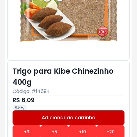
Trigo para Kibe Chinezinho
400g
Código: #
14694
R$ 6,09
0.5 kg
Adicionar ao carrinho
Subtotal:
R$ 0
+
3
+
5
+
10
+
20