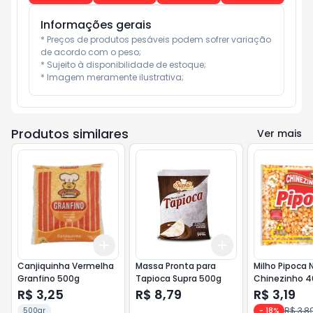
Informações gerais
* Preços de produtos pesáveis podem sofrer variação 
de acordo com o peso;

* Sujeito à disponibilidade de estoque;

* Imagem meramente ilustrativa;
Produtos similares
Ver mais
Add
Add
+
3
+
5
+
10
+
3
+
5
+
10
Canjiquinha Vermelha
Massa Pronta para
Milho Pipoca 
Granfino 500g
Tapioca Supra 500g
Chinezinho 
R$ 3,25
R$ 8,79
R$ 3,19
R$ 3,8
500gr
-
18
%