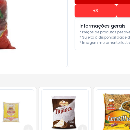
+
3
Informações gerais
* Preços de produtos pesáv
* Sujeito à disponibilidade d
* Imagem meramente ilustra
Add
Add
10
+
3
+
5
+
10
+
3
+
5
+
10