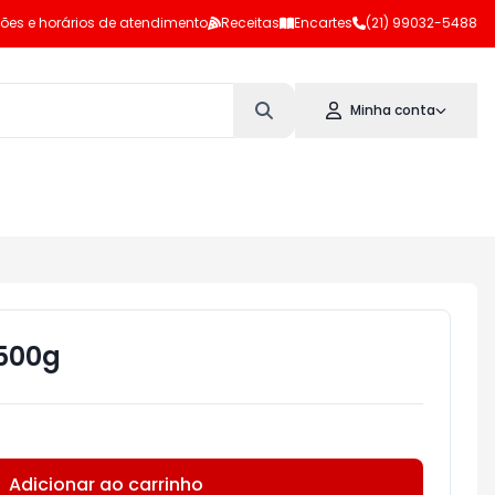
ões e horários de atendimento
Receitas
Encartes
(21) 99032-5488
Minha conta
 500g
Adicionar ao carrinho
Subtotal:
R$ 0,00