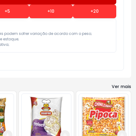
+
5
+
10
+
20
eis podem sofrer variação de acordo com o peso;

e estoque;

tiva;
Ver mais
Add
Add
Add
+
3
+
5
+
10
+
3
+
5
+
10
+
3