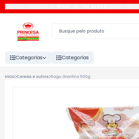
Você está navegando em:
Niteroi
-
Av. Visc. do Rio Branco (LJ 102 e 
Categorias
Categorias
Início
Cereais e outros
Sagu Granfino 500g