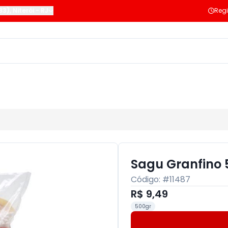
183)
,
Niterói
-
RJ
Regi
Sagu Granfino
Código: #
11487
R$ 9,49
500gr