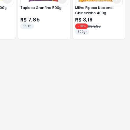
500g
Tapioca Granfino 500g
Milho Pipoca Nacional
Chinezinho 400g
R$ 7,85
R$ 3,19
R$ 3,89
0.5 kg
-
18
%
500gr