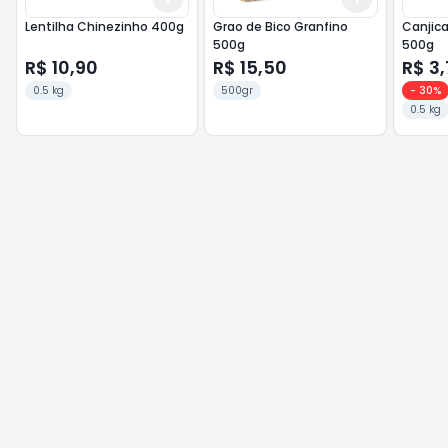
Lentilha Chinezinho 400g
Grao de Bico Granfino
Canjica Bra
500g
500g
R$ 10,90
R$ 15,50
R$ 3,
0.5 kg
500gr
-
30
%
0.5 kg