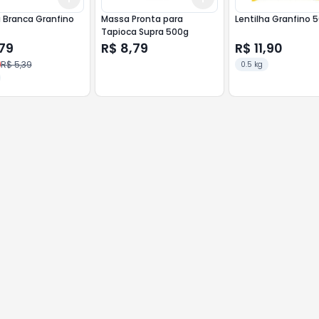
nca Granfino
Massa Pronta para
Lentilha Granfino 
Tapioca Supra 500g
79
R$ 8,79
R$ 11,90
R$ 5,39
0.5 kg