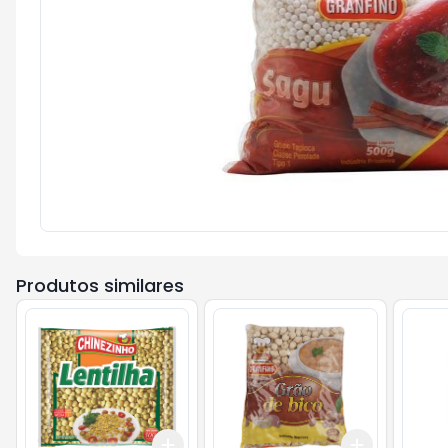
Produtos similares
Add
Add
+
3
+
5
+
10
+
3
+
5
+