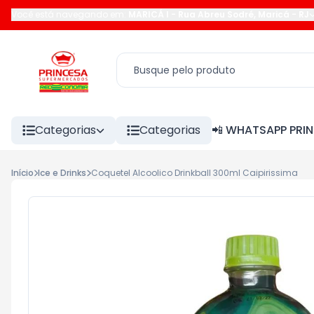
Você está navegando em:
MARICÁ I
-
Rua Abreu Sodré
,
Maricá
-
RJ
Categorias
Categorias
📲 WHATSAPP PRI
Início
Ice e Drinks
Coquetel Alcoolico Drinkball 300ml Caipirissima