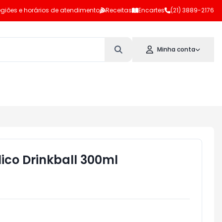
giões e horários de atendimento
Receitas
Encartes
(21) 3889-2176
Minha conta
ico Drinkball 300ml