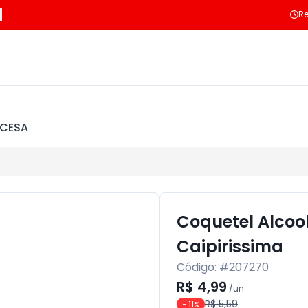
Re
NCESA
Coquetel Alcool
Caipirissima
Código: #
207270
R$ 4,99
/
un
R$ 5,59
-
11
%