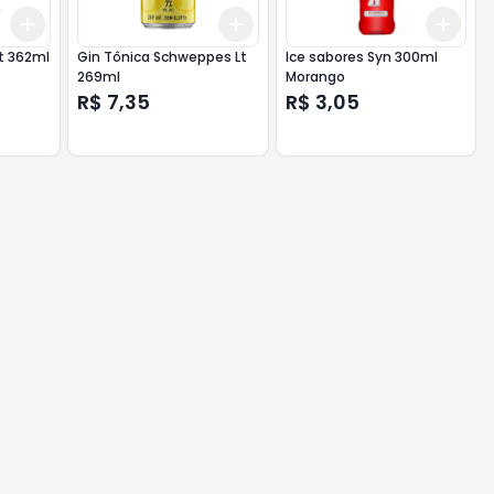
Add
Add
Add
+
3
+
5
+
10
+
3
+
5
+
10
+
3
t 362ml
Gin Tônica Schweppes Lt
Ice sabores Syn 300ml
269ml
Morango
R$ 7,35
R$ 3,05