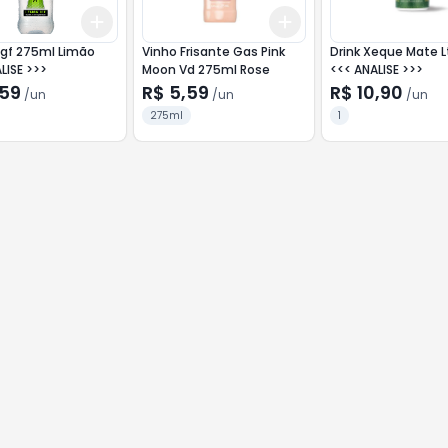
Add
Add
10
+
3
+
5
+
10
+
3
+
5
+
10
 gf 275ml Limão
Vinho Frisante Gas Pink
Drink Xeque Mate L
LISE >>>
Moon Vd 275ml Rose
<<< ANALISE >>>
,59
R$ 5,59
R$ 10,90
/
un
/
un
/
un
275ml
1