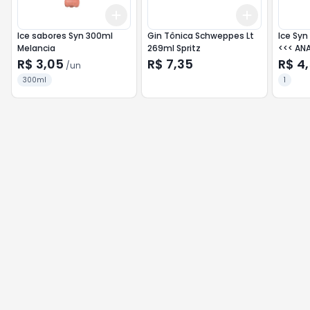
Add
Add
+
3
+
5
+
10
+
3
+
5
+
Ice sabores Syn 300ml
Gin Tônica Schweppes Lt
Ice Syn
Melancia
269ml Spritz
<<< ANA
R$ 3,05
R$ 7,35
R$ 4
/
un
300ml
1