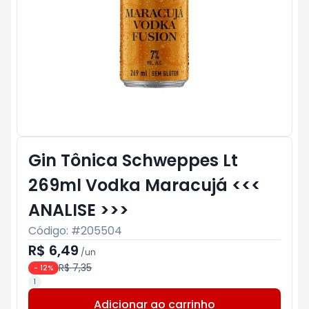
Gin Tônica Schweppes Lt
269ml Vodka Maracujá <<<
ANALISE >>>
Código: #
205504
R$ 6,49
/
un
R$ 7,35
-
12
%
1
Adicionar ao carrinho
Subtotal:
R$ 0