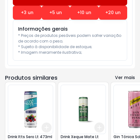
+
3
un
+
5
un
+
10
un
+
20
un
Informações gerais
* Preços de produtos pesáveis podem sofrer variação 
de acordo com o peso;

* Sujeito à disponibilidade de estoque;

* Imagem meramente ilustrativa;
Produtos similares
Ver mais
Add
Add
+
3
+
5
+
10
+
3
+
5
+
10
Drink Itts Sero Lt 473ml
Drink Xeque Mate Lt
Gin Tônica S