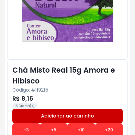
Chá Misto Real 15g Amora e
Hibisco
Código: #
119215
R$ 8,15
15 Grama(s)
Adicionar ao carrinho
Subtotal:
R$ 0
+
3
+
5
+
10
+
20