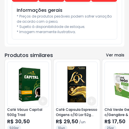
Informações gerais
* Preços de produtos pesáveis podem sofrer variação 
de acordo com o peso;

* Sujeito à disponibilidade de estoque;

* Imagem meramente ilustrativa;
Produtos similares
Ver mais
Add
Add
+
3
+
5
+
10
+
3
+
5
+
10
Café Vácuo Capital
Café Capsula Espresso
Chá Verde Ge
500g Trad
Origens c/10 Lor 52g
c/Gengibre &
Guatemala
Leão 25g
R$ 30,50
R$ 29,50
R$ 17,50
/
un
500gr
10un
25gr