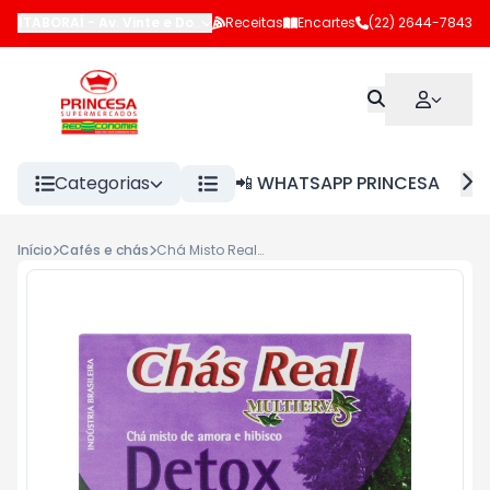
ITABORAÍ
-
Av. Vinte e Dois de Maio
Receitas
,
Itaboraí
Encartes
-
RJ
(22) 2644-7843
Categorias
📲 WHATSAPP PRINCESA
Início
Cafés e chás
Chá Misto Real 15g Amora e Hibisco