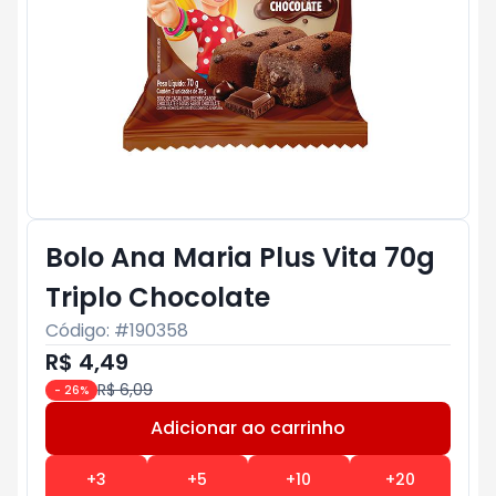
Bolo Ana Maria Plus Vita 70g
Triplo Chocolate
Código: #
190358
R$ 4,49
R$ 6,09
-
26
%
Adicionar ao carrinho
Subtotal:
R$ 0
+
3
+
5
+
10
+
20