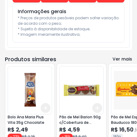
Informações gerais
* Preços de produtos pesáveis podem sofrer variação 
de acordo com o peso;

* Sujeito à disponibilidade de estoque;

* Imagem meramente ilustrativa;
Produtos similares
Ver mais
Add
Add
+
3
+
5
+
10
+
3
+
5
+
10
Bolo Ana Maria Plus
Pão de Mel Barion 90g
Pão de Mel Es
Vita 35g Chocolate
c/Cobertura de
Bauducco 180
Chocolate
Cobertura de
R$ 2,49
R$ 4,59
R$ 16,50
/
R$ 3,25
R$ 5,49
-
23
%
-
16
%
180g