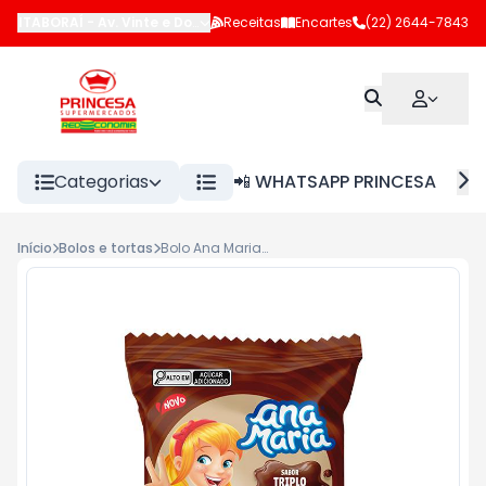
ITABORAÍ
-
Av. Vinte e Dois de Maio
Receitas
,
Itaboraí
Encartes
-
RJ
(22) 2644-7843
Categorias
📲 WHATSAPP PRINCESA
Início
Bolos e tortas
Bolo Ana Maria Plus Vita 70g Triplo Chocolate