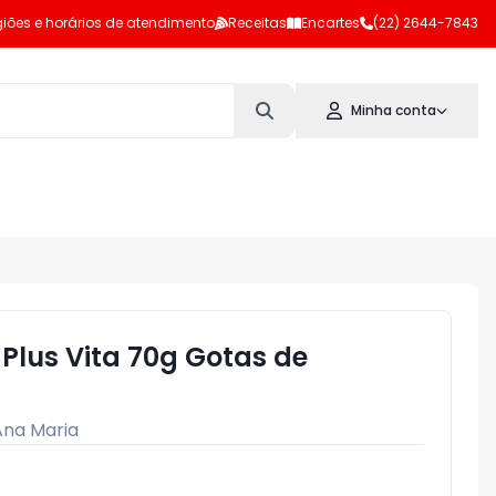
iões e horários de atendimento
Receitas
Encartes
(22) 2644-7843
Minha conta
Plus Vita 70g Gotas de
Ana Maria