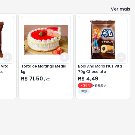
Ver mais
Add
Add
Add
+
3
+
5
+
10
+
3
kg
+
5
kg
+
3
Torta de Morango Media
Bolo Ana Maria Plus Vita
te
kg
70g Chocolate
R$ 71,50
R$ 4,49
/
kg
R$ 6,09
-
26
%
70gr