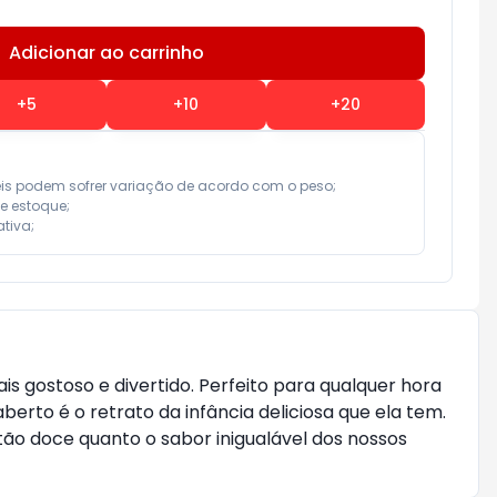
Adicionar ao carrinho
Subtotal:
R$ 0,00
+
5
+
10
+
20
eis podem sofrer variação de acordo com o peso;

e estoque;

tiva;
s gostoso e divertido. Perfeito para qualquer hora
berto é o retrato da infância deliciosa que ela tem.
o doce quanto o sabor inigualável dos nossos