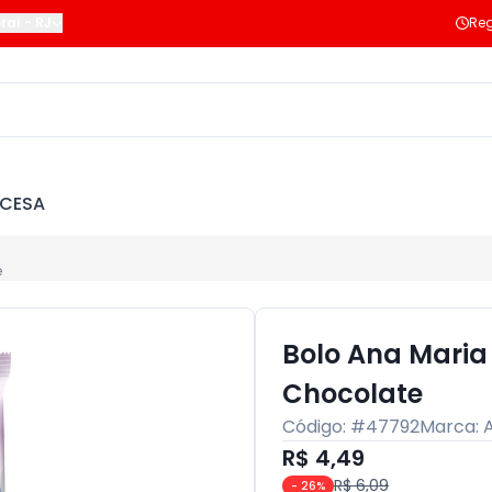
raí
-
RJ
Reg
NCESA
e
Bolo Ana Maria 
Chocolate
Código: #
47792
Marca:
R$ 4,49
R$ 6,09
-
26
%