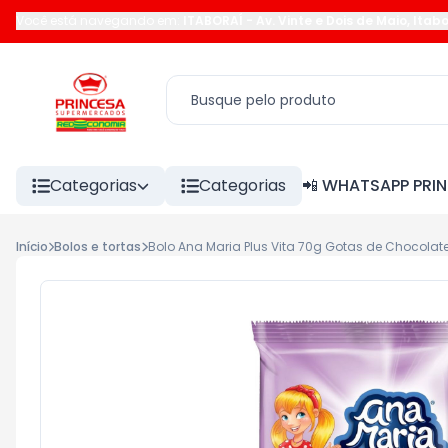
Você está navegando em:
ITABORAÍ
-
Av. Vinte e Dois de Maio
,
Itabo
Categorias
Categorias
📲 WHATSAPP PRI
Início
Bolos e tortas
Bolo Ana Maria Plus Vita 70g Gotas de Chocolat