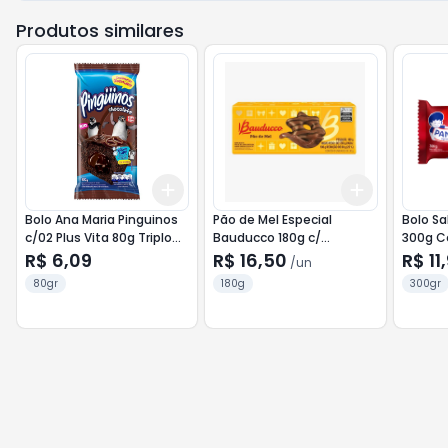
Produtos similares
Add
Add
+
3
+
5
+
10
+
3
+
5
+
Bolo Ana Maria Pinguinos
Pão de Mel Especial
Bolo Sa
c/02 Plus Vita 80g Triplo
Bauducco 180g c/
300g C
Chocolate
Cobertura de Choc.
R$ 6,09
R$ 16,50
R$ 11
/
un
80gr
180g
300gr