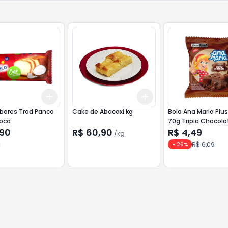
Add
Add
10
+
3
+
5
+
10
+
0.6
kg
+
1
kg
bores Trad Panco
Cake de Abacaxi kg
Bolo Ana Maria Plus Vita
oco
70g Triplo Chocola
,90
R$ 60,90
R$ 4,49
/
kg
R$ 6,09
-
26
%