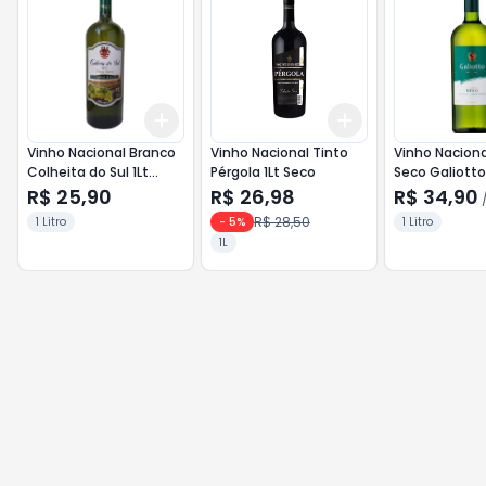
Add
Add
+
3
+
5
+
10
+
3
+
5
+
10
Vinho Nacional Branco
Vinho Nacional Tinto
Vinho Naciona
Colheita do Sul 1Lt
Pérgola 1Lt Seco
Seco
R$ 25,90
R$ 26,98
R$ 34,90
R$ 28,50
1 Litro
-
5
%
1 Litro
1L