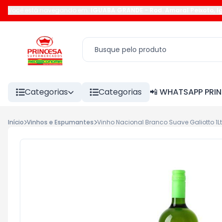
Você está navegando em:
IGUABA GRANDE
-
Rod. Amaral Peixoto
,
I
Categorias
Categorias
📲 WHATSAPP PRI
Início
Vinhos e Espumantes
Vinho Nacional Branco Suave Galiotto 1Lt