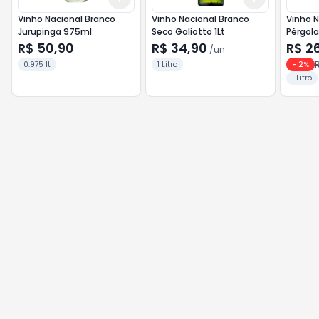
Vinho Nacional Branco
Vinho Nacional Branco
Vinho N
Jurupinga 975ml
Seco Galiotto 1Lt
Pérgola
R$ 50,90
R$ 34,90
R$ 2
/
un
R
0.975 lt
1 Litro
-
2
%
1 Litro