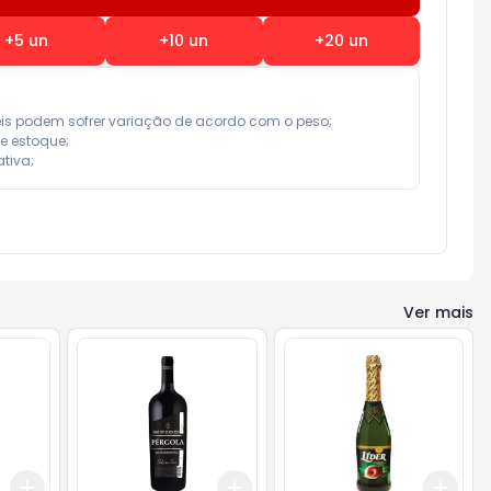
+
5
un
+
10
un
+
20
un
eis podem sofrer variação de acordo com o peso;

e estoque;

tiva;
Ver mais
Add
Add
Add
+
3
+
5
+
10
+
3
+
5
+
10
+
3