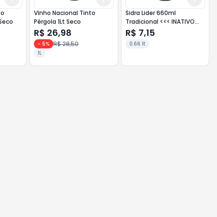
to
Vinho Nacional Tinto
Sidra Lider 660ml
o Sul 1Lt Seco
Pérgola 1Lt Seco
Tradicional <<< INATIVO
>>>
R$ 26,98
R$ 7,15
R$ 28,50
-
5
%
0.66 lt
1L