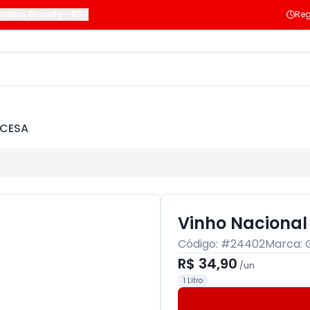
guaba Grande
-
RJ
Reg
NCESA
Vinho Nacional 
Código: #
24402
Marca:
R$ 34,90
/
un
1 Litro