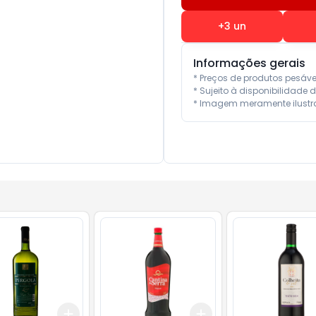
+
3
un
Informações gerais
* Preços de produtos pesáv
* Sujeito à disponibilidade d
* Imagem meramente ilustra
Add
Add
10
+
3
+
5
+
10
+
3
+
5
+
10