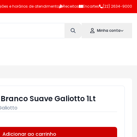
iões e horários de atendimento
Receitas
Encartes
(22) 2634-9000
Minha conta
Branco Suave Galiotto 1Lt
Galiotto
Adicionar ao carrinho
Subtotal:
R$ 0,00