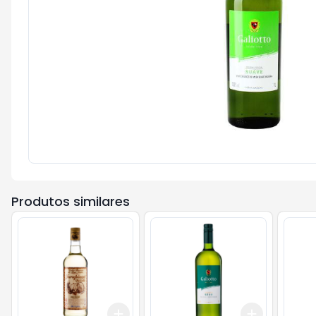
Produtos similares
Add
Add
+
3
+
5
+
10
+
3
+
5
+