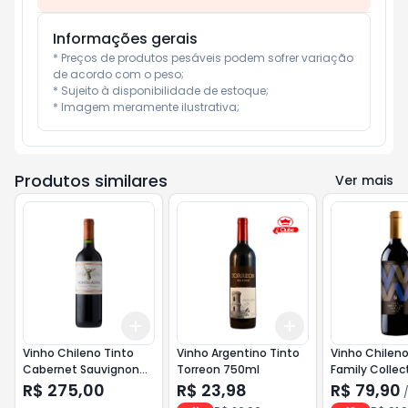
Informações gerais
* Preços de produtos pesáveis podem sofrer variação 
de acordo com o peso;

* Sujeito à disponibilidade de estoque;

* Imagem meramente ilustrativa;
Produtos similares
Ver mais
Add
Add
+
3
+
5
+
10
+
3
+
5
+
10
Vinho Chileno Tinto
Vinho Argentino Tinto
Vinho Chileno
Cabernet Sauvignon
Torreon 750ml
Family Collec
Montes Alpha 750ml
Errazuriz 750
R$ 275,00
R$ 23,98
R$ 79,90
<<< INATIVO >>>