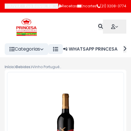
BOLIVAR
-
Rua Bolivar
,
Rio de Janeiro
Receitas
-
RJ
Encartes
(21) 3208-3774
Categorias
📲 WHATSAPP PRINCESA
Início
Bebidas
Vinho Português Tinto Escolha Vale dos Moinhos 750ml