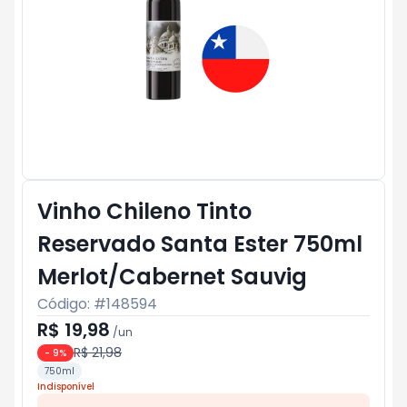
Vinho Chileno Tinto
Reservado Santa Ester 750ml
Merlot/Cabernet Sauvig
Código: #
148594
R$ 19,98
/
un
R$ 21,98
-
9
%
750ml
Indisponível