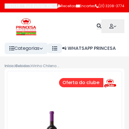
BOLIVAR
-
Rua Bolivar
,
Rio de Janeiro
Receitas
-
RJ
Encartes
(21) 3208-3774
Categorias
📲 WHATSAPP PRINCESA
Início
Bebidas
Vinho Chileno Tinto Reservado Santa Ester 750ml Merlot/Cabernet Sauvig
Oferta do clube