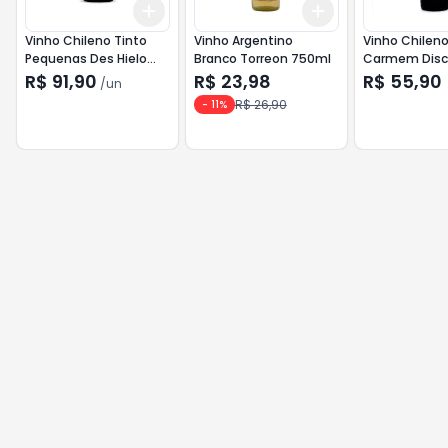
Add
Add
+
3
+
5
+
10
+
3
+
5
+
10
Vinho Chileno Tinto
Vinho Argentino
Vinho Chileno
Pequenas Des Hielo
Branco Torreon 750ml
Carmem Disc
750ml Carignan
750ml Caber
R$ 91,90
R$ 23,98
R$ 55,90
/
un
Sauvignon
R$ 26,90
-
11
%