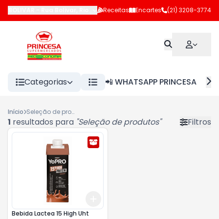
BOLIVAR
-
Rua Bolivar
,
Rio de Janeiro
Receitas
-
RJ
Encartes
(21) 3208-3774
Categorias
📲 WHATSAPP PRINCESA
Início
Seleção de produtos
1
resultados para
"
Seleção de produtos
"
Filtros
Add
+
3
+
5
+
10
Bebida Lactea 15 High Uht