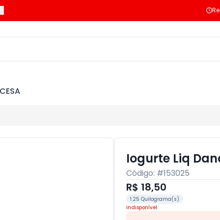
Re
NCESA
Iogurte Liq Da
Código: #
153025
R$ 18,50
1.25 Quilograma(s)
Indisponível