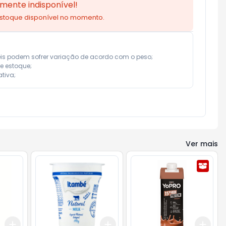
mente indisponível!
estoque disponível no momento.
eis podem sofrer variação de acordo com o peso;

e estoque;

tiva;
Ver mais
Add
Add
Add
+
3
+
5
+
10
+
3
+
5
+
10
+
3