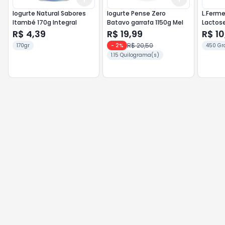
Iogurte Natural Sabores
Iogurte Pense Zero
L.Ferm
Itambé 170g Integral
Batavo garrafa 1150g Mel
Lactos
R$ 4,39
R$ 19,99
R$ 10
R$ 20,50
170gr
-
2
%
450 Gr
1.15 Quilograma(s)