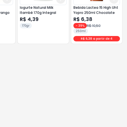
Iogurte Natural Milk
Bebida Lactea 15 High Uht
orango
Itambé 170g Integral
Yopro 250ml Chocolate
R$ 4,39
R$ 6,38
R$ 10,50
170gr
-
39
%
250ml
R$ 6,38 a partir de 4