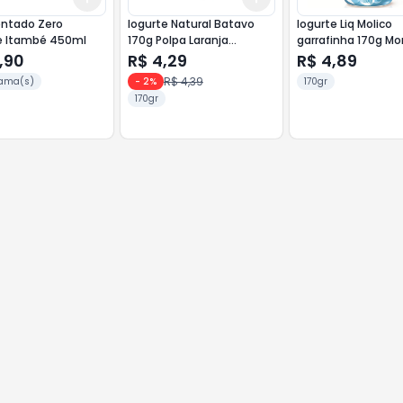
entado Zero
Iogurte Natural Batavo
Iogurte Liq Molico
e Itambé 450ml
170g Polpa Laranja
garrafinha 170g M
Cenoura Mel
,90
R$ 4,29
R$ 4,89
R$ 4,39
ama(s)
-
2
%
170gr
170gr