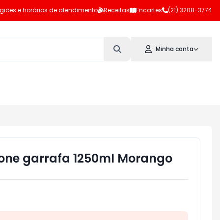
giões e horários de atendimento
Receitas
Encartes
(21) 3208-3774
Minha conta
none garrafa 1250ml Morango