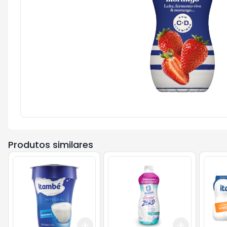
Produtos similares
Add
Add
+
3
+
5
+
10
+
3
+
5
+