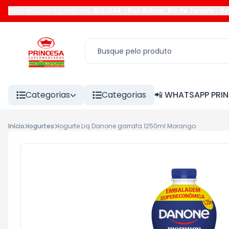
Você está navegando em:
BOLIVAR
-
Rua Bolivar
,
Rio de Janeiro
-
RJ
Categorias
Categorias
📲 WHATSAPP PRI
Início
Iogurtes
Iogurte Liq Danone garrafa 1250ml Morango