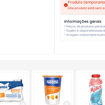
Produto temporaria
Este produto está sem 
Informações gerais
* Preços de produtos pesáv
* Sujeito à disponibilidade d
* Imagem meramente ilustra
Add
Add
10
+
3
+
5
+
10
+
3
+
5
+
10