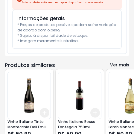
Este produto está sem estoque disponível no momento.
Informações gerais
* Preços de produtos pesáveis podem sofrer variação 
de acordo com o peso;

* Sujeito à disponibilidade de estoque;

* Imagem meramente ilustrativa;
Produtos similares
Ver mais
Add
Add
+
3
+
5
+
10
+
3
+
5
+
10
Vinho Italiano Tinto
Vinho Italiano Rosso
Vinho Italian
Montecchio Dell Emilia
Fontegaia 750ml
Lamb Montecc
750ml
Emilia 750ml
R$ 50,90
R$ 50,90
R$ 50,90