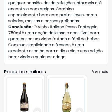
qualquer ocasião, desde refeições informais até
encontros com amigos. Combina
especialmente bem com pratos leves, como
saladas, massas e carnes grelhadas.
Conclusão:
O Vinho Italiano Rosso Fontegaia
750ml é uma opção deliciosa e acessível para
quem busca um vinho frutado e fácil de beber.
Com sua simplicidade e frescor, é uma
excelente escolha para o dia a dia e uma adição
bem-vinda a qualquer adega.
Produtos similares
Ver mais
Add
Add
+
3
+
5
+
10
+
3
+
5
+
10