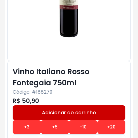
Vinho Italiano Rosso
Fontegaia 750ml
Código: #
188279
R$ 50,90
Adicionar ao carrinho
Subtotal:
R$ 0
+
3
+
5
+
10
+
20