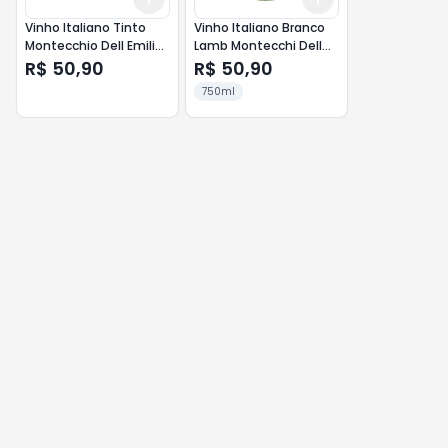
Vinho Italiano Tinto
Vinho Italiano Branco
Montecchio Dell Emilia
Lamb Montecchi Dell
750ml
Emilia 750ml
R$ 50,90
R$ 50,90
750ml