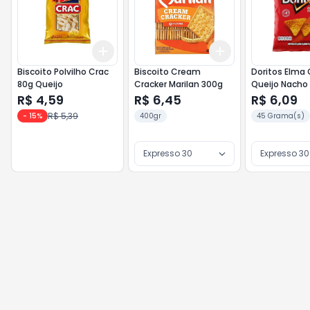
Add
Add
+
3
+
5
+
10
+
3
+
5
+
10
Biscoito Polvilho Crac
Biscoito Cream
Doritos Elma 
80g Queijo
Cracker Marilan 300g
Queijo Nacho
R$ 4,59
R$ 6,45
R$ 6,09
R$ 5,39
-
15
%
400gr
45 Grama(s)
Expresso 30
Expresso 30