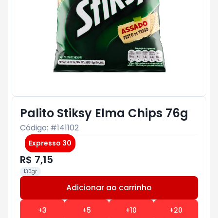
Palito Stiksy Elma Chips 76g
Código: #
141102
Expresso 30
R$ 7,15
130gr
Adicionar ao carrinho
Subtotal:
R$ 0
+
3
+
5
+
10
+
20