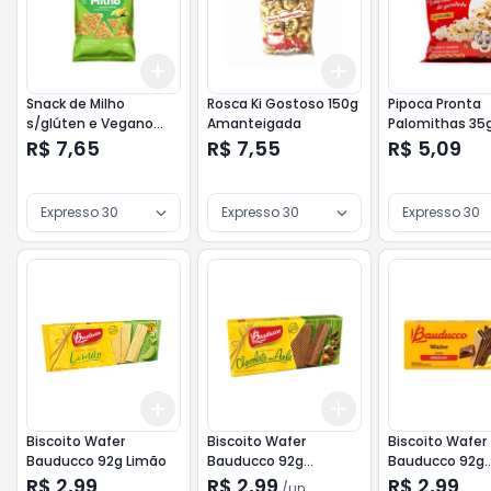
Add
Add
+
3
+
5
+
10
+
3
+
5
+
10
Snack de Milho
Rosca Ki Gostoso 150g
Pipoca Pronta
s/glúten e Vegano
Amanteigada
Palomithas 35
Fhom Alimentos 55g
Salgadas
R$ 7,65
R$ 7,55
R$ 5,09
Lemon Pepper
Expresso 30
Expresso 30
Expresso 30
Add
Add
+
3
+
5
+
10
+
3
+
5
+
10
Biscoito Wafer
Biscoito Wafer
Biscoito Wafer
Bauducco 92g Limão
Bauducco 92g
Bauducco 92g
Chocolate c/Avelã
Chocolate
R$ 2,99
R$ 2,99
R$ 2,99
/
un