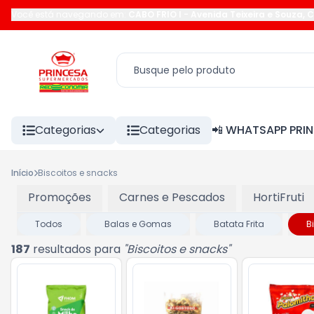
Você está navegando em:
CABO FRIO I
-
Avenida Teixeira e Souza
,
C
Categorias
Categorias
📲 WHATSAPP PRI
Início
Biscoitos e snacks
Promoções
Carnes e Pescados
HortiFruti
Todos
Balas e Gomas
Batata Frita
B
187
resultados para
"
Biscoitos e snacks
"