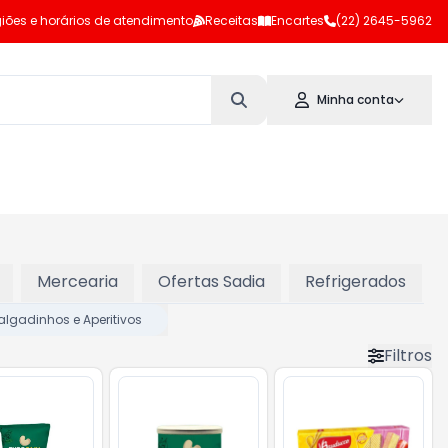
iões e horários de atendimento
Receitas
Encartes
(22) 2645-5962
Minha conta
Mercearia
Ofertas Sadia
Refrigerados
algadinhos e Aperitivos
Filtros