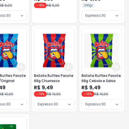
R$ 6,09
R$ 5,39
-
15
%
240gr
sso 30
Expresso 30
Add
Add
Add
10
+
3
+
5
+
10
+
3
+
5
+
10
+
3
Ruffles Pacote
Batata Ruffles Pacote
Batata Ruffles Pacote
/Original
68g Churrasco
68g Cebola e Salsa
,49
R$ 9,49
R$ 9,49
R$ 10,90
R$ 10,90
R$ 10,90
-
13
%
-
13
%
sso 30
Expresso 30
Expresso 30