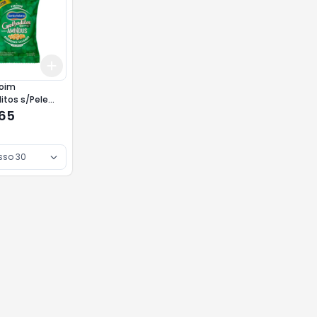
Add
10
+
3
+
5
+
10
oim
itos s/Pele
Helena 90g
,65
sso 30