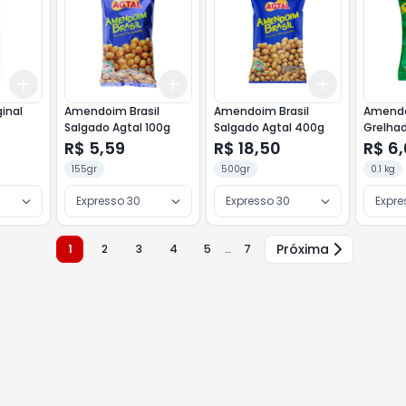
Add
Add
Add
+
3
+
5
+
10
+
3
+
5
+
10
+
3
+
5
+
inal
Amendoim Brasil
Amendoim Brasil
Amend
Salgado Agtal 100g
Salgado Agtal 400g
Grelhad
Santa 
R$ 5,59
R$ 18,50
R$ 6
155gr
500gr
0.1 kg
Expresso 30
Expresso 30
Expre
Próxima
1
2
3
4
5
…
7