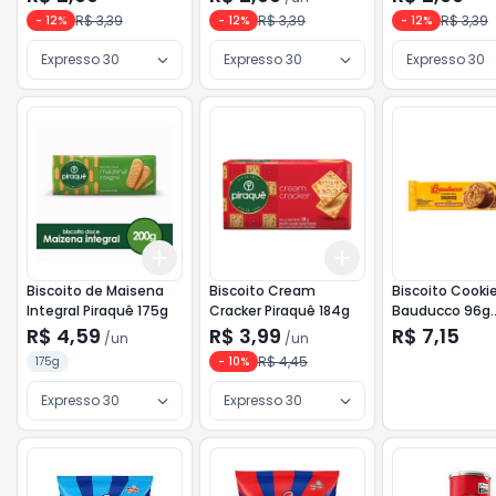
R$ 3,39
R$ 3,39
R$ 3,39
-
12
%
-
12
%
-
12
%
Expresso 30
Expresso 30
Expresso 30
Add
Add
+
3
+
5
+
10
+
3
+
5
+
10
Biscoito de Maisena
Biscoito Cream
Biscoito Cooki
Integral Piraquê 175g
Cracker Piraquê 184g
Bauducco 96g
Caramelo
R$ 4,59
R$ 3,99
R$ 7,15
/
un
/
un
R$ 4,45
175g
-
10
%
Expresso 30
Expresso 30