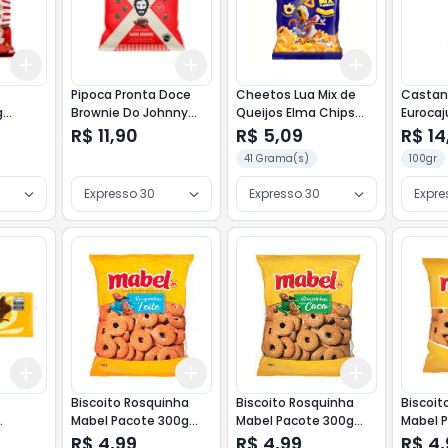
Add
Add
Add
+
3
+
5
+
10
+
3
+
5
+
10
+
3
+
5
+
Pipoca Pronta Doce
Cheetos Lua Mix de
Castan
g
Brownie Do Johnny
Queijos Elma Chips
Eurocaj
75g
36g
R$ 11,90
R$ 5,09
R$ 14
41 Grama(s)
100gr
Expresso 30
Expresso 30
Expre
Add
Add
Add
+
3
+
5
+
10
+
3
+
5
+
10
+
3
+
5
+
Biscoito Rosquinha
Biscoito Rosquinha
Biscoit
Mabel Pacote 300g
Mabel Pacote 300g
Mabel 
Leite
Coco
Banana
R$ 4,99
R$ 4,99
R$ 4