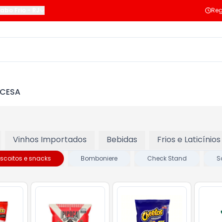
abo Frio
-
RJ
Reg
NCESA
Vinhos Importados
Bebidas
Frios e Laticínios
iscoitos e snacks
Bomboniere
Check Stand
S