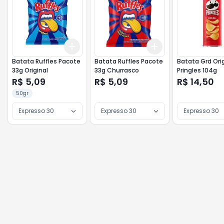
Add
Add
+
3
+
5
+
10
+
3
+
5
+
10
Batata Ruffles Pacote
Batata Ruffles Pacote
Batata Grd Orig
33g Original
33g Churrasco
Pringles 104g
R$ 5,09
R$ 5,09
R$ 14,50
50gr
Expresso 30
Expresso 30
Expresso 30