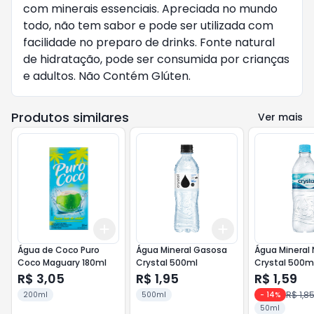
com minerais essenciais. Apreciada no mundo
todo, não tem sabor e pode ser utilizada com
facilidade no preparo de drinks. Fonte natural
de hidratação, pode ser consumida por crianças
e adultos. Não Contém Glúten.
Produtos similares
Ver mais
Add
Add
+
3
+
5
+
10
+
3
+
5
+
10
Água de Coco Puro
Água Mineral Gasosa
Água Mineral 
Coco Maguary 180ml
Crystal 500ml
Crystal 500m
R$ 3,05
R$ 1,95
R$ 1,59
R$ 1,8
200ml
500ml
-
14
%
50ml