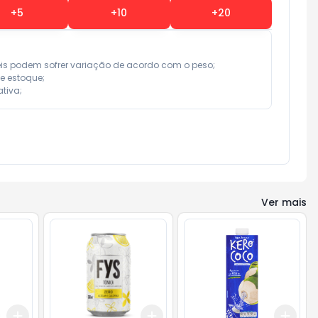
+
5
+
10
+
20
eis podem sofrer variação de acordo com o peso;

e estoque;

tiva;
Ver mais
Add
Add
Add
+
3
+
5
+
10
+
3
+
5
+
10
+
3