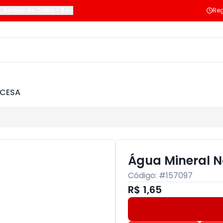
,
Arraial do Cabo
-
RJ
Reg
NCESA
Água Mineral N
Código: #
157097
R$ 1,65