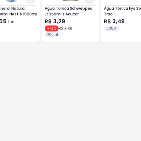
neral Natural
Agua Tonica Schweppes
Água Tônica Fys 3
Vital Nestlé 1500ml
Lt 350ml s Acucar
Trad
,65
R$ 3,29
R$ 3,49
/
un
R$ 3,89
-
15
%
0.35 lt
300ml