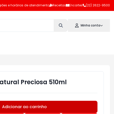
iões e horários de atendimento
Receitas
Encartes
(22) 2622-9500
Minha conta
atural Preciosa 510ml
Adicionar ao carrinho
Subtotal:
R$ 0,00