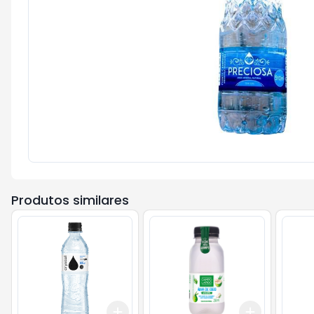
Produtos similares
Add
Add
+
3
+
5
+
10
+
3
+
5
+