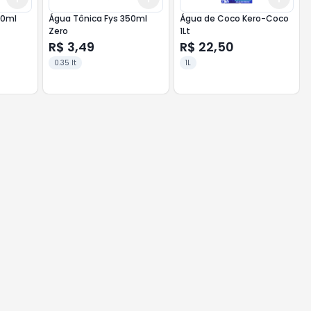
50ml
Água Tônica Fys 350ml
Água de Coco Kero-Coco
Zero
1Lt
R$ 3,49
R$ 22,50
0.35 lt
1L