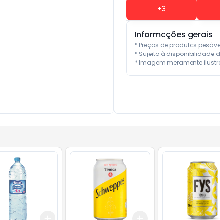
+
3
Informações gerais
* Preços de produtos pesáv
* Sujeito à disponibilidade d
* Imagem meramente ilustra
Add
Add
10
+
3
+
5
+
10
+
3
+
5
+
10