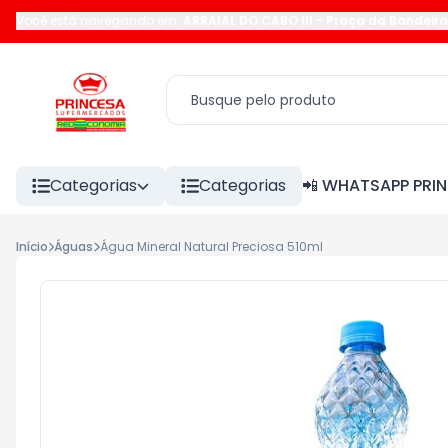
Você está navegando em:
ARRAIAL DO CABO III
-
Praça da Bandeira
Categorias
Categorias
📲 WHATSAPP PRI
Início
Águas
Água Mineral Natural Preciosa 510ml