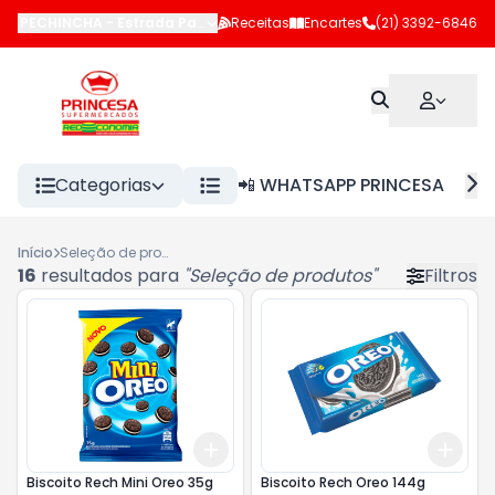
PECHINCHA
-
Estrada Pau-Ferro
Receitas
,
Rio de Janeiro
Encartes
-
RJ
(21) 3392-6846
Categorias
📲 WHATSAPP PRINCESA
Início
Seleção de produtos
16
resultados para
"
Seleção de produtos
"
Filtros
Add
Add
+
3
+
5
+
10
+
3
Biscoito Rech Mini Oreo 35g
Biscoito Rech Oreo 144g