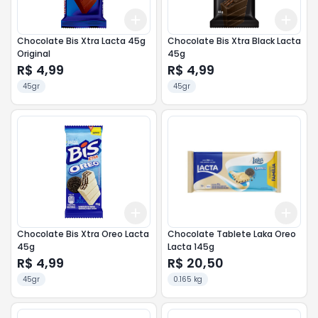
Add
Add
+
3
+
5
+
10
+
3
Chocolate Bis Xtra Lacta 45g
Chocolate Bis Xtra Black Lacta
Original
45g
R$ 4,99
R$ 4,99
45gr
45gr
Add
Add
+
3
+
5
+
10
+
3
Chocolate Bis Xtra Oreo Lacta
Chocolate Tablete Laka Oreo
45g
Lacta 145g
R$ 4,99
R$ 20,50
45gr
0.165 kg