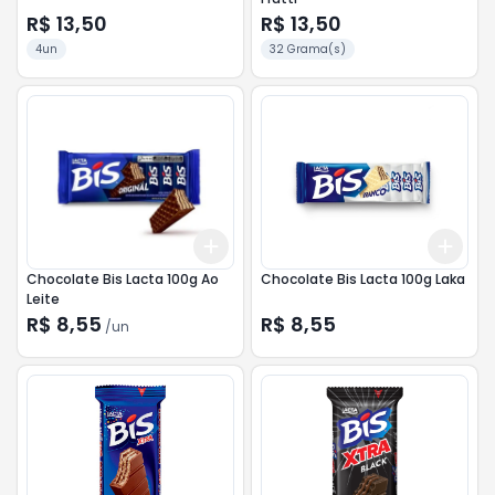
R$ 13,50
R$ 13,50
4un
32 Grama(s)
Add
Add
+
3
+
5
+
10
+
3
Chocolate Bis Lacta 100g Ao
Chocolate Bis Lacta 100g Laka
Leite
R$ 8,55
R$ 8,55
/
un