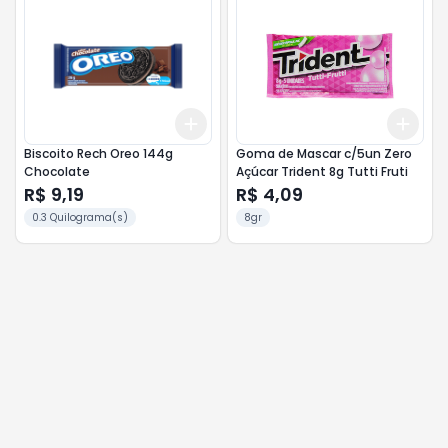
Add
Add
+
3
+
5
+
10
+
3
Biscoito Rech Oreo 144g
Goma de Mascar c/5un Zero
Chocolate
Açúcar Trident 8g Tutti Fruti
R$ 9,19
R$ 4,09
0.3 Quilograma(s)
8gr