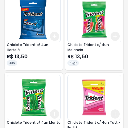
Add
Add
+
3
+
5
+
10
+
3
Chiclete Trident c/ 4un
Chiclete Trident c/ 4un
Hortelã
Melancia
R$ 13,50
R$ 13,50
4un
32gr
Add
Add
+
3
+
5
+
10
+
3
Chiclete Trident c/ 4un Menta
Chiclete Trident c/ 4un Tutti-
Frutti