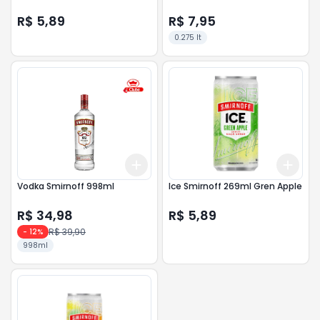
R$ 5,89
R$ 7,95
0.275 lt
Add
Add
+
3
+
5
+
10
+
3
Vodka Smirnoff 998ml
Ice Smirnoff 269ml Gren Apple
R$ 34,98
R$ 5,89
R$ 39,90
-
12
%
998ml