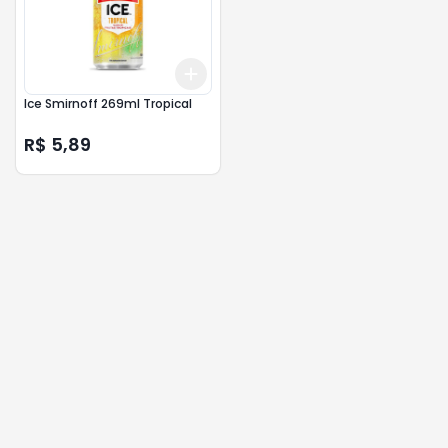
Add
+
3
+
5
+
10
Ice Smirnoff 269ml Tropical
R$ 5,89