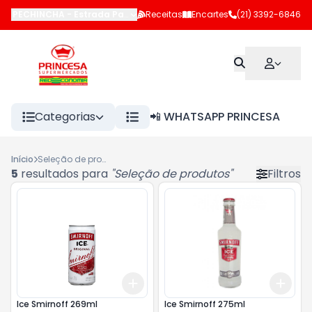
PECHINCHA
-
Estrada Pau-Ferro
Receitas
,
Rio de Janeiro
Encartes
-
RJ
(21) 3392-6846
Categorias
📲 WHATSAPP PRINCESA
Início
Seleção de produtos
5
resultados para
"
Seleção de produtos
"
Filtros
Add
Add
+
3
+
5
+
10
+
3
Ice Smirnoff 269ml
Ice Smirnoff 275ml