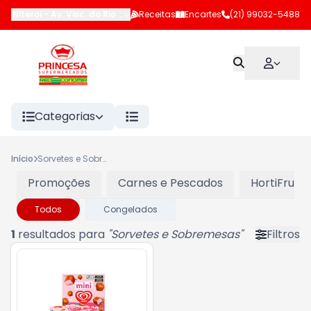
Niteroi
-
Av. Visc. do Rio Branco (LJ 102 e 183)
Receitas
Encartes
,
Niterói
(21) 99032-5488
-
RJ
Categorias
Início
Sorvetes e Sobremesas
Promoções
Carnes e Pescados
HortiFruti
Todos
Congelados
1
resultados para
"
Sorvetes e Sobremesas
"
Filtros