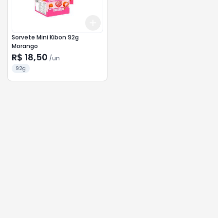
Add
+
3
+
5
+
10
Sorvete Mini Kibon 92g
Morango
R$ 18,50
/
un
92g