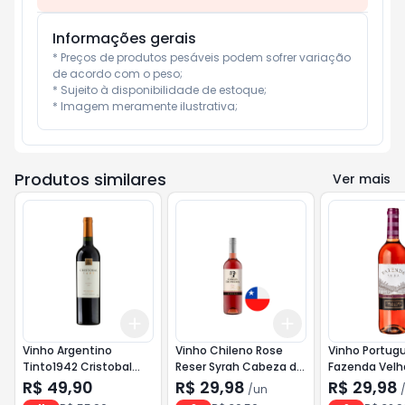
Informações gerais
* Preços de produtos pesáveis podem sofrer variação 
de acordo com o peso;

* Sujeito à disponibilidade de estoque;

* Imagem meramente ilustrativa;
Produtos similares
Ver mais
Add
Add
+
3
+
5
+
10
+
3
+
5
+
10
Vinho Argentino
Vinho Chileno Rose
Vinho Portug
Tinto1942 Cristobal
Reser Syrah Cabeza de
Fazenda Velh
750ml Malbec <<<
Piedra 750ml
R$ 49,90
R$ 29,98
R$ 29,98
/
un
INATIVO >>>