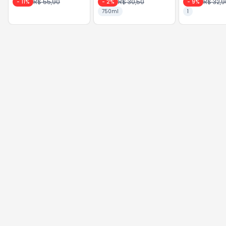
R$ 55,90
R$ 30,50
R$ 32,9
-
11
%
-
2
%
-
9
%
750ml
1