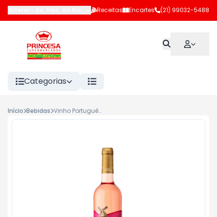
Niteroi
-
Av. Visc. do Rio Branco (LJ 102 e 183)
Receitas
Encartes
,
Niterói
(21) 99032-5488
-
RJ
Categorias
Início
Bebidas
Vinho Português Rose Escolha Vale dos Moinhos 750ml